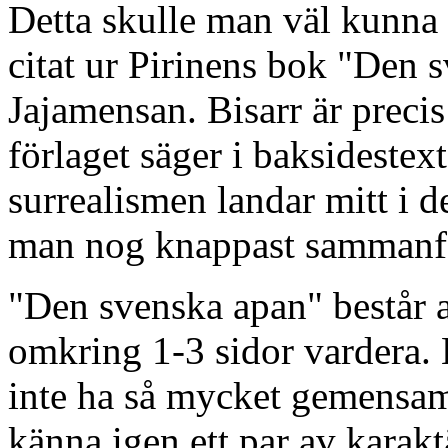
Detta skulle man väl kunna 
citat ur Pirinens bok "Den 
Jajamensan. Bisarr är preci
förlaget säger i baksideste
surrealismen landar mitt i 
man nog knappast sammanfa
"Den svenska apan" består av
omkring 1-3 sidor vardera. H
inte ha så mycket gemensamt
känna igen ett par av karakt