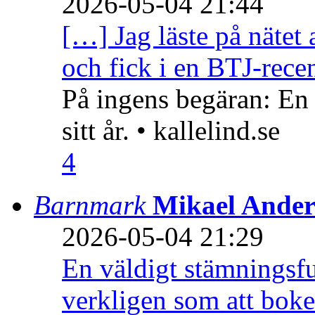
2026-05-04 21:44
[…] Jag läste på nätet 
och fick i en BTJ-recen
På ingens begäran: En
sitt år. • kallelind.se
4
Barnmark
Mikael Ander
2026-05-04 21:29
En väldigt stämningsfu
verkligen som att boke