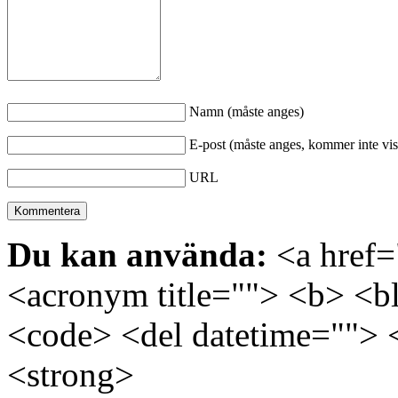
Namn (måste anges)
E-post (måste anges, kommer inte vis
URL
Du kan använda:
<a href="
<acronym title=""> <b> <bl
<code> <del datetime=""> 
<strong>