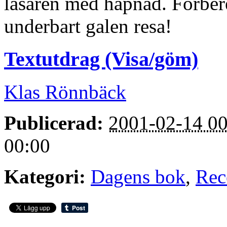
läsaren med häpnad. Förber
underbart galen resa!
Textutdrag (Visa/göm)
Klas Rönnbäck
Publicerad:
2001-02-14 00
00:00
Kategori:
Dagens bok
,
Rec