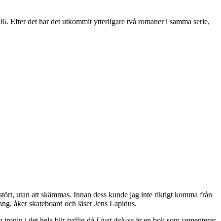
 Efter det har det utkommit ytterligare två romaner i samma serie,
stört, utan att skämmas. Innan dess kunde jag inte riktigt komma från
lang, åker skateboard och läser Jens Lapidus.
ironin i det hela blir tydlig då
Livet deluxe
är en bok som cementerar