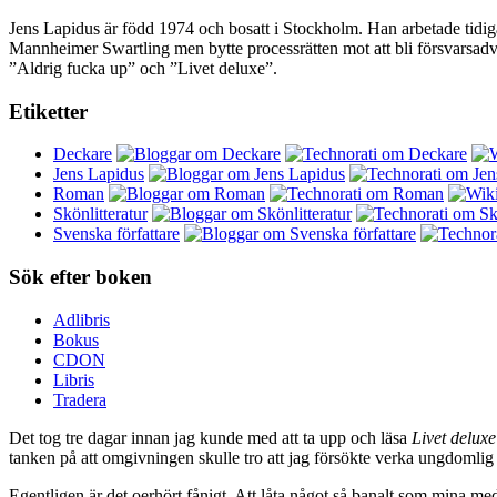
Jens Lapidus är född 1974 och bosatt i Stockholm. Han arbetade tidig
Mannheimer Swartling men bytte processrätten mot att bli försvarsad
”Aldrig fucka up” och ”Livet deluxe”.
Etiketter
Deckare
Jens Lapidus
Roman
Skönlitteratur
Svenska författare
Sök efter boken
Adlibris
Bokus
CDON
Libris
Tradera
Det tog tre dagar innan jag kunde med att ta upp och läsa
Livet deluxe
tanken på att omgivningen skulle tro att jag försökte verka ungdomlig 
Egentligen är det oerhört fånigt. Att låta något så banalt som mina me