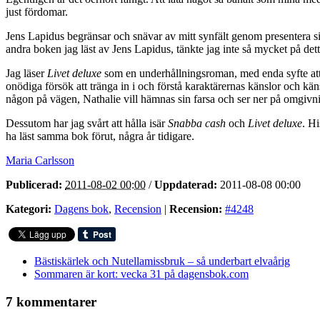
just fördomar.
Jens Lapidus begränsar och snävar av mitt synfält genom presentera si
andra boken jag läst av Jens Lapidus, tänkte jag inte så mycket på de
Jag läser
Livet deluxe
som en underhållningsroman, med enda syfte att
onödiga försök att tränga in i och förstå karaktärernas känslor och kän
någon på vägen, Nathalie vill hämnas sin farsa och ser ner på omgiv
Dessutom har jag svårt att hålla isär
Snabba cash
och
Livet deluxe
. Hi
ha läst samma bok förut, några år tidigare.
Maria Carlsson
Publicerad:
2011-08-02 00:00
/
Uppdaterad:
2011-08-08 00:00
Kategori:
Dagens bok
,
Recension
|
Recension:
#4248
Bästiskärlek och Nutellamissbruk – så underbart elvaårig
Sommaren är kort: vecka 31 på dagensbok.com
7 kommentarer