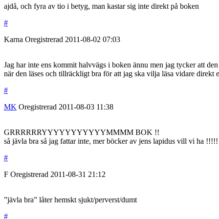
ajdå, och fyra av tio i betyg, man kastar sig inte direkt på boken
#
Karna
Oregistrerad
2011-08-02
07:03
Jag har inte ens kommit halvvägs i boken ännu men jag tycker att den är 
när den läses och tillräckligt bra för att jag ska vilja läsa vidare direkt ef
#
MK
Oregistrerad
2011-08-03
11:38
GRRRRRRYYYYYYYYYYYMMMM BOK !!
så jävla bra så jag fattar inte, mer böcker av jens lapidus vill vi ha !!!!!
#
F
Oregistrerad
2011-08-31
21:12
”jävla bra” låter hemskt sjukt/perverst/dumt
#