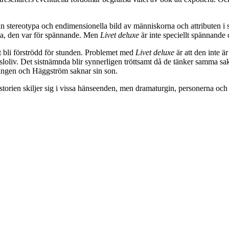
n stereotypa och endimensionella bild av människorna och attributen i s
tta, den var för spännande. Men
Livet deluxe
är inte speciellt spännande 
 bli förströdd för stunden. Problemet med
Livet deluxe
är att den inte ä
sloliv. Det sistnämnda blir synnerligen tröttsamt då de tänker samma sak
ningen och Häggström saknar sin son.
storien skiljer sig i vissa hänseenden, men dramaturgin, personerna och v