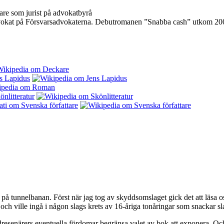
are som jurist på advokatbyrå
vokat på Försvarsadvokaterna. Debutromanen ”Snabba cash” utkom 2006.
på tunnelbanan. Först när jag tog av skyddsomslaget gick det att läsa o
och ville ingå i någon slags krets av 16-åriga tonåringar som snackar s
dresenärers eventuella fördomar begränsa valet av bok att exponera. Och 