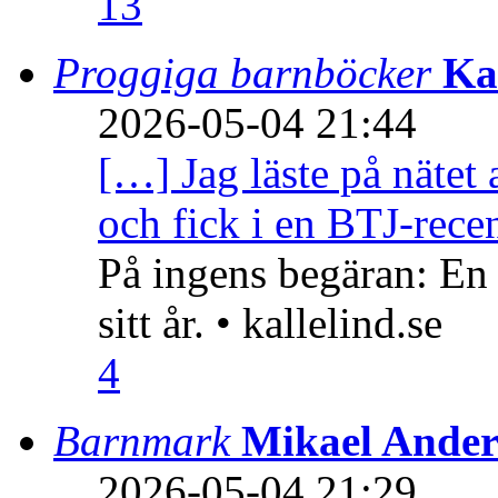
13
Proggiga barnböcker
Ka
2026-05-04 21:44
[…] Jag läste på nätet 
och fick i en BTJ-recen
På ingens begäran: En
sitt år. • kallelind.se
4
Barnmark
Mikael Ander
2026-05-04 21:29