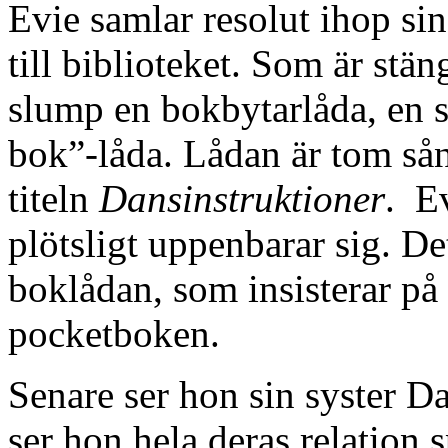
Evie samlar resolut ihop si
till biblioteket. Som är stä
slump en bokbytarlåda, en s
bok”-låda. Lådan är tom så
titeln
Dansinstruktioner
. Ev
plötsligt uppenbarar sig. Det
boklådan, som insisterar på 
pocketboken.
Senare ser hon sin syster Da
ser hon hela deras relation s