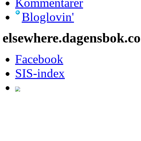
Hela dagensbok.com
Bara recensioner
Kommentarer
Bloglovin'
elsewhere.dagensbok.c
Facebook
SIS-index