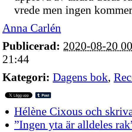
vrede men ingen kommer at
Anna Carlén
Publicerad:
2020-08-20 00
21:44
Kategori:
Dagens bok
,
Rec
Hélène Cixous och skriv
”Ingen yta är alldeles rak