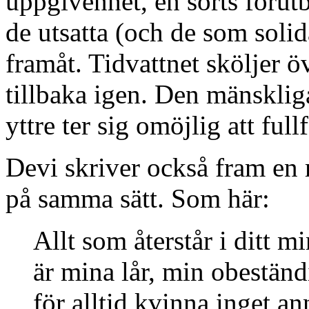
uppgivenhet, en sorts föru
de utsatta (och de som solid
framåt. Tidvattnet sköljer ö
tillbaka igen. Den mänskli
yttre ter sig omöjlig att ful
Devi skriver också fram en 
på samma sätt. Som här:
Allt som återstår i ditt 
är mina lår, min obeständ
för alltid kvinna inget an