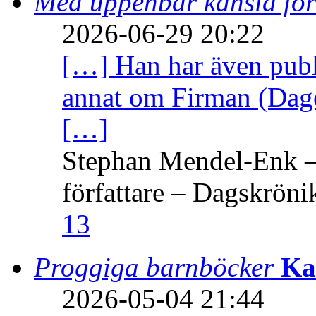
Med uppenbar känsla för
2026-06-29 20:22
[…] Han har även publi
annat om Firman (Dage
[…]
Stephan Mendel-Enk – 
författare – Dagskröni
13
Proggiga barnböcker
Ka
2026-05-04 21:44