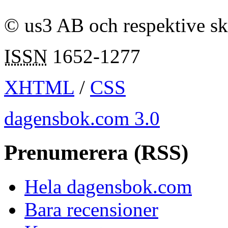
Vill du vara med?
© us3 AB och respektive s
ISSN
1652-1277
XHTML
/
CSS
dagensbok.com 3.0
Prenumerera (RSS)