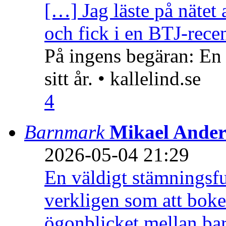
[…] Jag läste på nätet 
och fick i en BTJ-recen
På ingens begäran: En
sitt år. • kallelind.se
4
Barnmark
Mikael Ander
2026-05-04 21:29
En väldigt stämningsfu
verkligen som att boke
ögonblicket mellan ba