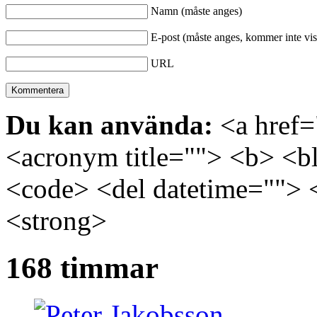
Namn (måste anges)
E-post (måste anges, kommer inte vis
URL
Du kan använda:
<a href="
<acronym title=""> <b> <bl
<code> <del datetime=""> 
<strong>
168 timmar