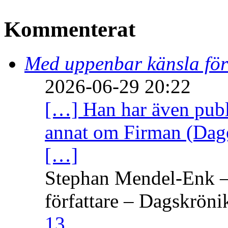
Kommenterat
Med uppenbar känsla för
2026-06-29 20:22
[…] Han har även publi
annat om Firman (Dage
[…]
Stephan Mendel-Enk – 
författare – Dagskröni
13