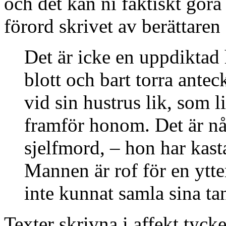
och det kan ni faktiskt gör
förord skrivet av berättaren 
Det är icke en uppdiktad h
blott och bart torra ante
vid sin hustrus lik, som l
framför honom. Det är nå
sjelfmord, – hon har kast
Mannen är rof för en ytt
inte kunnat samla sina ta
Texter skrivna i affekt tyc