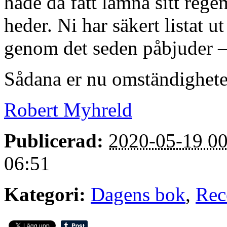
hade då fått lämna sitt regem
heder. Ni har säkert listat ut
genom det seden påbjuder – 
Sådana er nu omständighete
Robert Myhreld
Publicerad:
2020-05-19 00
06:51
Kategori:
Dagens bok
,
Rec