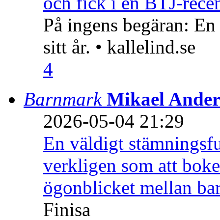
och fick i en BTJ-recen
På ingens begäran: En
sitt år. • kallelind.se
4
Barnmark
Mikael Ander
2026-05-04 21:29
En väldigt stämningsfu
verkligen som att boke
ögonblicket mellan ba
Finisa