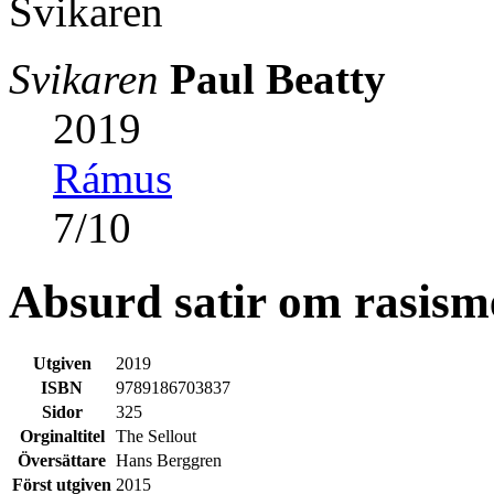
Svikaren
Paul Beatty
2019
Rámus
7
/
10
Absurd satir om rasism
Utgiven
2019
ISBN
9789186703837
Sidor
325
Orginaltitel
The Sellout
Översättare
Hans Berggren
Först utgiven
2015