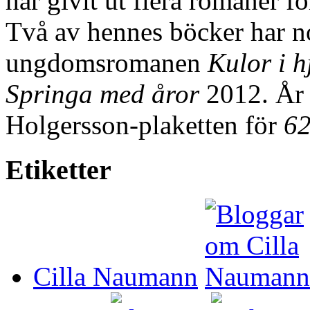
har givit ut flera romaner 
Två av hennes böcker har no
ungdomsromanen
Kulor i h
Springa med åror
2012. År 
Holgersson-plaketten för
62
Etiketter
Cilla Naumann