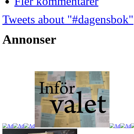
Fler kommentarer
Tweets about "#dagensbok"
Annonser