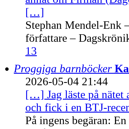
[…]
Stephan Mendel-Enk – 
författare – Dagskröni
13
Proggiga barnböcker
Ka
2026-05-04 21:44
[…] Jag läste på nätet 
och fick i en BTJ-recen
På ingens begäran: En