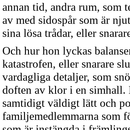
annan tid, andra rum, som t
av med sidospår som är nju
sina lösa trådar, eller snara
Och hur hon lyckas balanse
katastrofen, eller snarare sl
vardagliga detaljer, som snö
doften av klor i en simhall
samtidigt väldigt lätt och p
familjemedlemmarna som förl
som är instängda i främlin