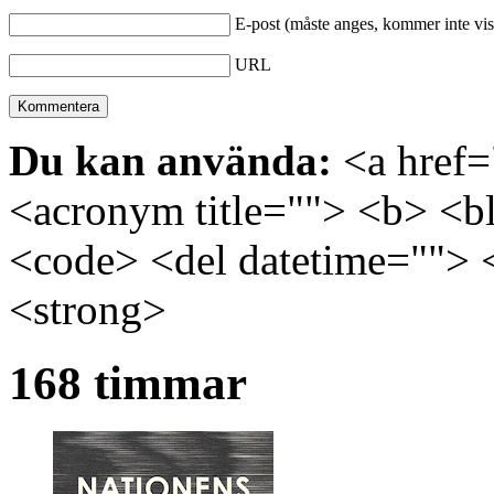
E-post (måste anges, kommer inte vis
URL
Du kan använda:
<a href="
<acronym title=""> <b> <bl
<code> <del datetime=""> 
<strong>
168 timmar