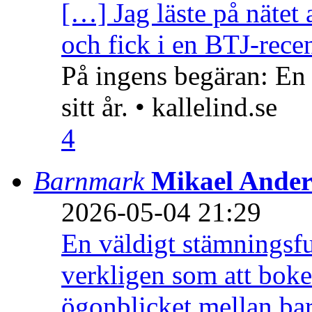
[…] Jag läste på nätet 
och fick i en BTJ-recen
På ingens begäran: En
sitt år. • kallelind.se
4
Barnmark
Mikael Ander
2026-05-04 21:29
En väldigt stämningsfu
verkligen som att boke
ögonblicket mellan ba