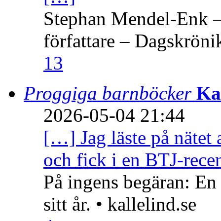
Stephan Mendel-Enk – 
författare – Dagskröni
13
Proggiga barnböcker
Ka
2026-05-04 21:44
[…] Jag läste på nätet 
och fick i en BTJ-recen
På ingens begäran: En
sitt år. • kallelind.se