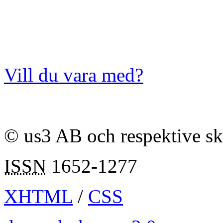
Vill du vara med?
© us3 AB och respektive s
ISSN
1652-1277
XHTML
/
CSS