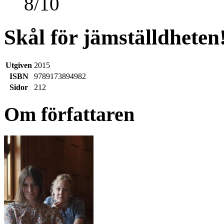
8
/
10
Skål för jämställdheten
Utgiven
2015
ISBN
9789173894982
Sidor
212
Om författaren