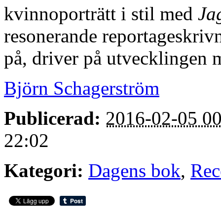
kvinnoporträtt i stil med
Jag
resonerande reportageskriv
på, driver på utvecklingen mo
Björn Schagerström
Publicerad:
2016-02-05 00
22:02
Kategori:
Dagens bok
,
Rec