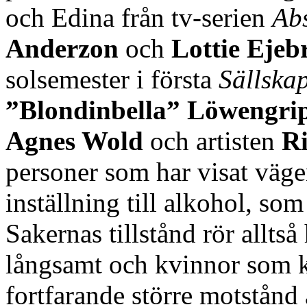
och Edina från tv-serien
Ab
Anderzon
och
Lottie Ejeb
solsemester i första
Sällska
”Blondinbella” Löwengri
Agnes Wold
och artisten
R
personer som har visat väge
inställning till alkohol, so
Sakernas tillstånd rör alltså
långsamt och kvinnor som kr
fortfarande större motstån