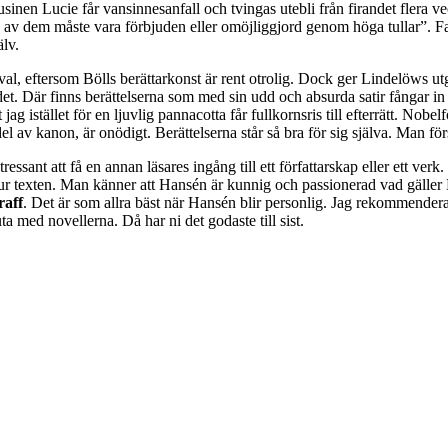
inen Lucie får vansinnesanfall och tvingas utebli från firandet flera
rten av dem måste vara förbjuden eller omöjliggjord genom höga tullar”. 
älv.
tt val, eftersom Bölls berättarkonst är rent otrolig. Dock ger Lindelöws
det. Där finns berättelserna som med sin udd och absurda satir fångar in
g istället för en ljuvlig pannacotta får fullkornsris till efterrätt. Nobel
del av kanon, är onödigt. Berättelserna står så bra för sig själva. Man fö
tressant att få en annan läsares ingång till ett författarskap eller ett verk.
 ur texten. Man känner att Hansén är kunnig och passionerad vad gäller B
raff
. Det är som allra bäst när Hansén blir personlig. Jag rekommender
a med novellerna. Då har ni det godaste till sist.