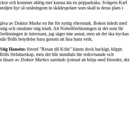
 veckor och kommer aldrig mer kunna äta en pepparkaka. Svågern Karl
Familjen hyr så småningom in skådespelare som skall ta deras plats i
 utgåva av Doktor Murke en lite för nyttig eftersmak. Boken inleds med
 mig och omsluter mig totalt. Att Nobelföreläsningen är det som får
föreläsningen är intressant, jag säger inte annat, men att det ska tryckas
rstår Bölls betydelse bara genom att läsa hans verk.
Stig Hansén
s förord ”Resan till Köln” känns dock hackigt, klippt.
ölls författarskap, men det blir stundtals lite redovisande och
ar läsare av
Doktor Murkes samlade tystnad
att börja med förordet, det