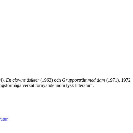
4),
En clowns åsikter
(1963) och
Grupporträtt med dam
(1971). 1972
ingsförmåga verkat förnyande inom tysk litteratur”.