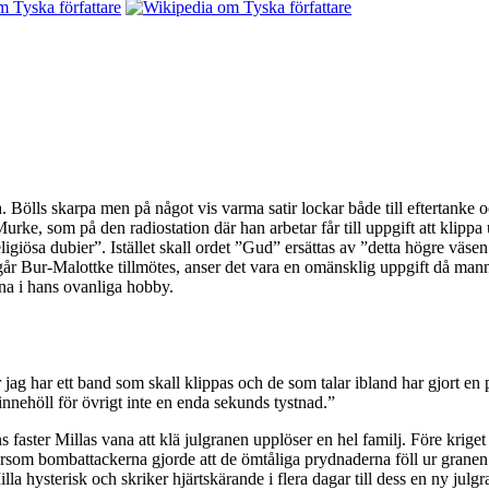
a. Bölls skarpa men på något vis varma satir lockar både till eftertanke
urke, som på den radiostation där han arbetar får till uppgift att kli
igiösa dubier”. Istället skall ordet ”Gud” ersättas av ”detta högre väse
går Bur-Malottke tillmötes, anser det vara en omänsklig uppgift då manne
nna i hans ovanliga hobby.
 har ett band som skall klippas och de som talar ibland har gjort en pau
nnehöll för övrigt inte en enda sekunds tystnad.”
s faster Millas vana att klä julgranen upplöser en hel familj. Före kriget
ftersom bombattackerna gjorde att de ömtåliga prydnaderna föll ur granen
illa hysterisk och skriker hjärtskärande i flera dagar till dess en ny julgr