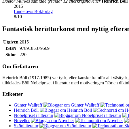
Doktor Murkes samlade tystnad: 12 efterkrigsnoveller
Heinrich Böll
2015
Lindelöws Bokförlag
8
/
10
Fantastisk berättarkonst med nyttig efter
Utgiven
2015
ISBN
9789185379569
Sidor
220
Om författaren
Heinrich Böll (1917-1985) var tysk, eller kanske framför allt västtysk
tilldelades Böll Nobelpriset i litteratur med motiveringen ”för en dik
Etiketter
Günter Wallraff
Heinrich Böll
Nobelpriset i litteratur
Noveller
Skönlitteratur