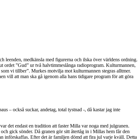
 och leenden, medkänsla med figurerna och ilska över världens ordning.
ppa ut ordet ”Gud” ur två halvtimmeslånga radioprogram. Kulturmannen,
n som vi tillber”. Murkes motvilja mot kulturmannen stegras alltmer.
n vill att man ska gå igenom alla hans tidigare program för att göra
s – också suckar, andetag, total tystnad -, då kastar jag inte
 var det endast en tradition att faster Milla var noga med julgranen.
 och gick sönder. Då granen gör sitt återtåg in i Millas hem får den
an införskaffas. Efter det är familjen dömd att fira jul varje kväll. Detta