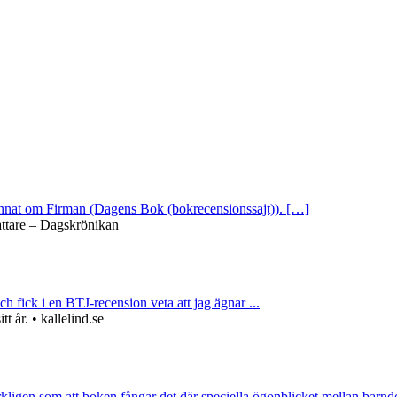
 annat om Firman (Dagens Bok (bokrecensionssajt)). […]
attare – Dagskrönikan
ch fick i en BTJ-recension veta att jag ägnar ...
 år. • kallelind.se
rkligen som att boken fångar det där speciella ögonblicket mellan barnd