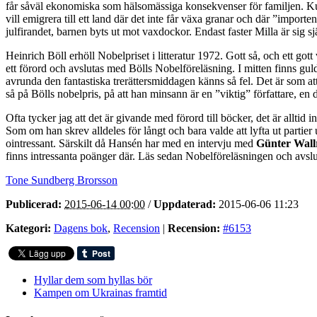
får såväl ekonomiska som hälsomässiga konsekvenser för familjen. Kus
vill emigrera till ett land där det inte får växa granar och där ”impo
julfirandet, barnen byts ut mot vaxdockor. Endast faster Milla är sig sj
Heinrich Böll erhöll Nobelpriset i litteratur 1972. Gott så, och ett go
ett förord och avslutas med Bölls Nobelföreläsning. I mitten finns gul
avrunda den fantastiska trerättersmiddagen känns så fel. Det är som att ja
så på Bölls nobelpris, på att han minsann är en ”viktig” författare, en 
Ofta tycker jag att det är givande med förord till böcker, det är alltid in
Som om han skrev alldeles för långt och bara valde att lyfta ut partier
ointressant. Särskilt då Hansén har med en intervju med
Günter Wall
finns intressanta poänger där. Läs sedan Nobelföreläsningen och avslut
Tone Sundberg Brorsson
Publicerad:
2015-06-14 00:00
/
Uppdaterad:
2015-06-06 11:23
Kategori:
Dagens bok
,
Recension
|
Recension:
#6153
Hyllar dem som hyllas bör
Kampen om Ukrainas framtid