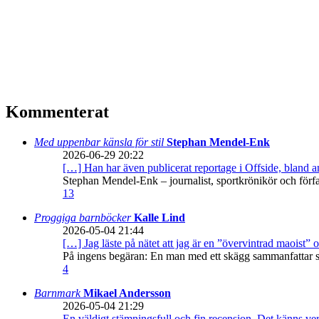
Kommenterat
Med uppenbar känsla för stil
Stephan Mendel-Enk
2026-06-29 20:22
[…] Han har även publicerat reportage i Offside, bland
Stephan Mendel-Enk – journalist, sportkrönikör och förf
13
Proggiga barnböcker
Kalle Lind
2026-05-04 21:44
[…] Jag läste på nätet att jag är en ”övervintrad maoist” o
På ingens begäran: En man med ett skägg sammanfattar sitt
4
Barnmark
Mikael Andersson
2026-05-04 21:29
En väldigt stämningsfull och fin recension. Det känns ve