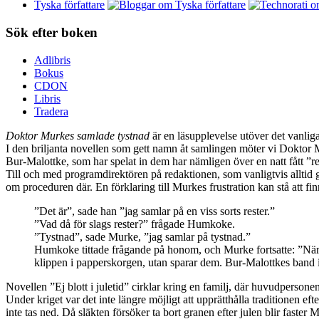
Tyska författare
Sök efter boken
Adlibris
Bokus
CDON
Libris
Tradera
Doktor Murkes samlade tystnad
är en läsupplevelse utöver det vanlig
I den briljanta novellen som gett namn åt samlingen möter vi Doktor M
Bur-Malottke, som har spelat in dem har nämligen över en natt fått ”rel
Till och med programdirektören på redaktionen, som vanligtvis alltid 
om proceduren där. En förklaring till Murkes frustration kan stå att fi
”Det är”, sade han ”jag samlar på en viss sorts rester.”
”Vad då för slags rester?” frågade Humkoke.
”Tystnad”, sade Murke, ”jag samlar på tystnad.”
Humkoke tittade frågande på honom, och Murke fortsatte: ”När jag
klippen i papperskorgen, utan sparar dem. Bur-Malottkes band i
Novellen ”Ej blott i juletid” cirklar kring en familj, där huvudpersonen
Under kriget var det inte längre möjligt att upprätthålla traditionen e
inte tas ned. Då släkten försöker ta bort granen efter julen blir faster M