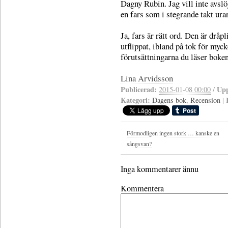
Dagny Rubin. Jag vill inte avslö
en fars som i stegrande takt urar
Ja, fars är rätt ord. Den är dråpl
utflippat, ibland på tok för myc
förutsättningarna du läser boken
Lina Arvidsson
Publicerad:
Upp
2015-01-08 00:00
/
Kategori:
Dagens bok
,
Recension
|
Förmodligen ingen stork … kanske en
sångsvan?
Inga kommentarer ännu
Kommentera