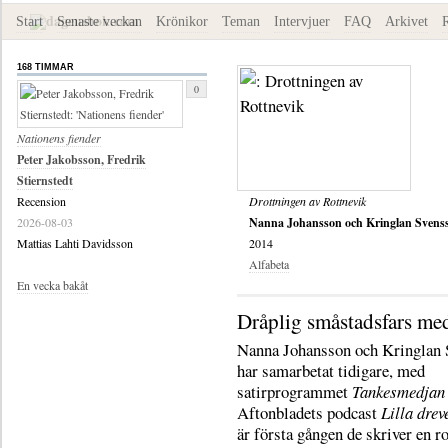
Start
Senaste veckan
Krönikor
Teman
Intervjuer
FAQ
Arkivet
168 TIMMAR
0
Nationens fiender
Peter Jakobsson, Fredrik
Stiernstedt
Recension
Drottningen av Rottnevik
2026-08-03
Nanna Johansson och Kringlan Svens
Mattias Lahti Davidsson
2014
Alfabeta
En vecka bakåt
Dråplig småstadsfars med
Nanna Johansson och Kringlan 
har samarbetat tidigare, med
satirprogrammet
Tankesmedjan
Aftonbladets podcast
Lilla drev
är första gången de skriver en 