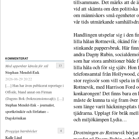
tillsammans. Det märks att de ä
vid att skämta om den politiska
om människors små egenheter 
vår tids utmärkande samhällsdr
Handlingen utspelar sig i den fi
lilla hålan Rottnevik, ökänd för 
stinkande pappersbruk. Här finn
andra Dagny Rubin, socialdemo
som har stora ambitioner både f
KOMMENTERAT
13
Med uppenbar känsla för stil
lilla håla och för sig själv. Hon f
Stephan Mendel-Enk
telefonsamtal från Hollywood, d
2026-06-29 20:22
stor regissör som vill spela in f
[…] Han har även publicerat reportage i
Rottnevik, med Harrison Ford o
Offside, bland annat om Firman
konkarongen! Det finns bara en 
(Dagens Bok (bokrecensionssajt)). […]
måste de kunna ta sig fram över
Stephan Mendel-Enk – journalist,
som länge varit häckningsplats 
sportkrönikör och författare –
tjädrarna. Upplagt för bråk mel
Dagskrönikan
och miljökämpen Lydia…
4
Proggiga barnböcker
Drottningen av Rottnevik
börjar
Kalle Lind
mordet på Dagny Rubin, och bok