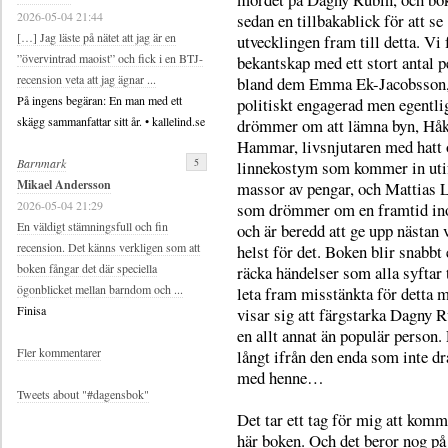
2026-05-04 21:44
sedan en tillbakablick för att se
[…] Jag läste på nätet att jag är en
utvecklingen fram till detta. Vi f
”övervintrad maoist” och fick i en BTJ-
bekantskap med ett stort antal p
recension veta att jag ägnar ...
bland dem Emma Ek-Jacobsson,
På ingens begäran: En man med ett
politiskt engagerad men egentli
skägg sammanfattar sitt år. • kallelind.se
drömmer om att lämna byn, Hå
Hammar, livsnjutaren med hatt 
5
Barnmark
linnekostym som kommer in uti
Mikael Andersson
massor av pengar, och Mattias L
2026-05-04 21:29
som drömmer om en framtid in
En väldigt stämningsfull och fin
och är beredd att ge upp nästan
recension. Det känns verkligen som att
helst för det. Boken blir snabbt
boken fångar det där speciella
räcka händelser som alla syftar t
ögonblicket mellan barndom och ...
leta fram misstänkta för detta 
Finisa
visar sig att färgstarka Dagny R
en allt annat än populär person.
Fler kommentarer
långt ifrån den enda som inte d
med henne…
Tweets about "#dagensbok"
Det tar ett tag för mig att komm
här boken. Och det beror nog på 