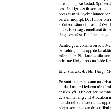
är en aning överlastad. Språket ä
omständligt, det är som att det 
pressas in så mycket humor per
bara är möjligt. Det funkar bra i
krönikor, sämre i prosa på över
sidor. Kort sagt: emellanåt är d
lång skrattfest. Emellanåt något
Samtidigt är Johansson och Sve
penseldrag måla upp de karaktär
människor. På liknande sätt so
blir inte fånigt trots att både f
Eller snarare: det blir fånigt. M
En småstad är tacksam att driva
att det knakar i lederna när film
ansiktslyft! Och det ger mersma
detsamma längre. Hattbutiken må
stadshotellet måste rustas upp ti
börjat som inte kan dras tillbak