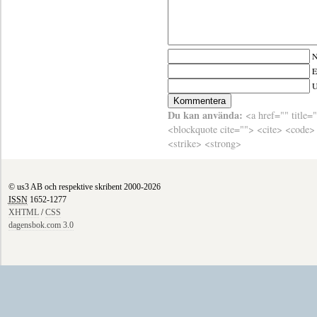
N
E
Du kan använda:
<a href="" title=
<blockquote cite=""> <cite> <code>
<strike> <strong>
© us3 AB och respektive skribent 2000-2026
ISSN
1652-1277
XHTML
/
CSS
dagensbok.com 3.0