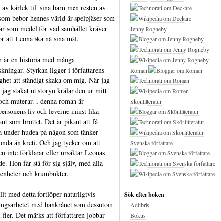
 av kärlek till sina barn men resten av
 som bebor hennes värld är spelpjäser som
ar som medel för vad samhället kräver
Jenny Rogneby
ör att Leona ska nå sina mål.
r är en historia med många
skningar. Styrkan ligger i författarens
Roman
ighet att ständigt skaka om mig. När jag
t jag stakat ut storyn krälar den ur mitt
och muterar. I denna roman är
Skönlitteratur
ersonens liv och leverne minst lika
ant som brottet. Det är pikant att få
 under huden på någon som tänker
unda än kreti. Och jag tycker om att
Svenska författare
ien inte förklarar eller ursäktar Leonas
de. Hon får stå för sig själv, med alla
genheter och krumbukter.
llt med detta fortlöper naturligtvis
Sök efter boken
ingsarbetet med bankrånet som dessutom
Adlibris
ll fler. Det märks att författaren jobbar
Bokus