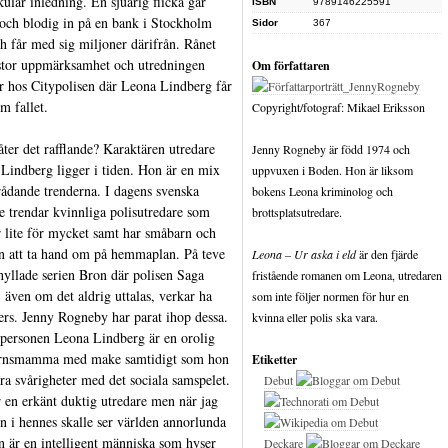
kulär inledning. En sjuårig flicka går
ISBN
9789146225591
och blodig in på en bank i Stockholm
Sidor
367
ch får med sig miljoner därifrån. Rånet
stor uppmärksamhet och utredningen
Om författaren
 hos Citypolisen där Leona Lindberg får
m fallet.
Copyright/fotograf: Mikael Eriksson
låter det rafflande? Karaktären utredare
Jenny Rogneby är född 1974 och
Lindberg ligger i tiden. Hon är en mix
uppvuxen i Boden. Hon är liksom
rådande trenderna. I dagens svenska
bokens Leona kriminolog och
e trendar kvinnliga polisutredare som
brottsplatsutredare.
r lite för mycket samt har småbarn och
on att ta hand om på hemmaplan. På teve
Leona – Ur aska i eld
är den fjärde
 hyllade serien Bron där polisen Saga
fristående romanen om Leona, utredaren
 även om det aldrig uttalas, verkar ha
som inte följer normen för hur en
ers. Jenny Rogneby har parat ihop dessa.
kvinna eller polis ska vara.
ersonen Leona Lindberg är en orolig
rnsmamma med make samtidigt som hon
Etiketter
ora svårigheter med det sociala samspelet.
Debut
 en erkänt duktig utredare men när jag
in i hennes skalle ser världen annorlunda
n är en intelligent människa som hyser
Deckare