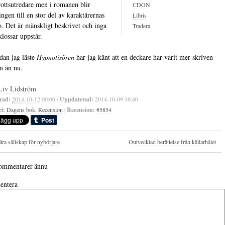
ottsutredare men i romanen blir
CDON
ingen till en stor del av karaktärernas
Libris
ro. Det är mänskligt beskrivet och inga
Tradera
lossar uppstår.
edan jag läste
Hypnotisören
har jag känt att en deckare har varit mer skriven
lm än nu.
Liv Lidström
rad:
2014-10-12 00:00
/
Uppdaterad:
2014-10-09 16:40
i:
Dagens bok
,
Recension
|
Recension:
#5854
rära sällskap för nybörjare
Outvecklad berättelse från källarhålet
ommentarer ännu
ntera