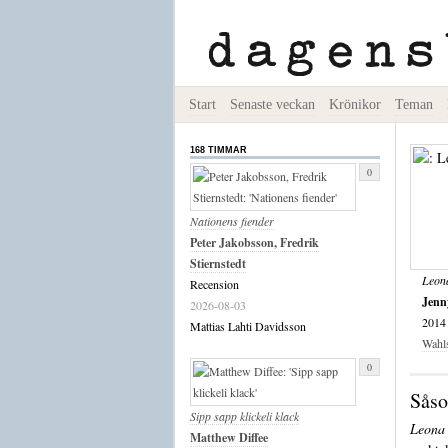
Start
Senaste veckan
Krönikor
Teman
168 TIMMAR
0
Nationens fiender
Peter Jakobsson, Fredrik
Stiernstedt
Leona
Recension
Jenn
2026-08-03
2014
Mattias Lahti Davidsson
Wahl
0
Såso
Sipp sapp klickeli klack
Leona 
Matthew Diffee