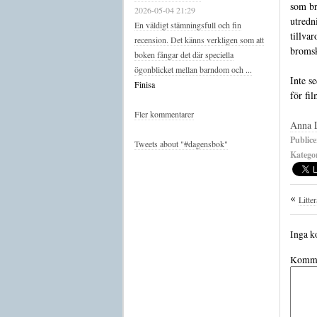
som br
2026-05-04 21:29
utredn
En väldigt stämningsfull och fin
tillva
recension. Det känns verkligen som att
bromsk
boken fångar det där speciella
ögonblicket mellan barndom och ...
Inte s
Finisa
för fi
Fler kommentarer
Anna 
Publice
Tweets about "#dagensbok"
Kategor
Litte
Inga k
Komme