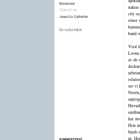
spekta
Recension
naken 
2026-07-30
city o
Anna Liv Lidström
röner 
hamnar
En vecka bakåt
hand o
Visst 
Leona 
av de 
deckar
arbeta
relati
ser vi
Norén,
asperg
Huvudp
småba
har st
Hon är
bjuds 
ut. Ho
KOMMENTERAT