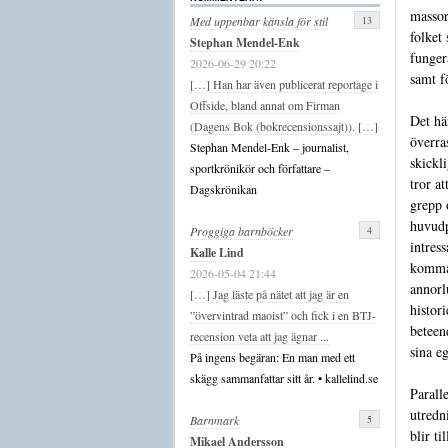
massor
13
Med uppenbar känsla för stil
folket
Stephan Mendel-Enk
funger
2026-06-29 20:22
samt f
[…] Han har även publicerat reportage i
Offside, bland annat om Firman
Det hä
(Dagens Bok (bokrecensionssajt)). […]
överra
Stephan Mendel-Enk – journalist,
skickl
sportkrönikör och författare –
tror at
Dagskrönikan
grepp 
huvudp
4
Proggiga barnböcker
intress
Kalle Lind
komma
2026-05-04 21:44
annorl
[…] Jag läste på nätet att jag är en
histor
”övervintrad maoist” och fick i en BTJ-
beteen
recension veta att jag ägnar ...
sina e
På ingens begäran: En man med ett
skägg sammanfattar sitt år. • kallelind.se
Paralle
utredn
5
Barnmark
blir ti
Mikael Andersson