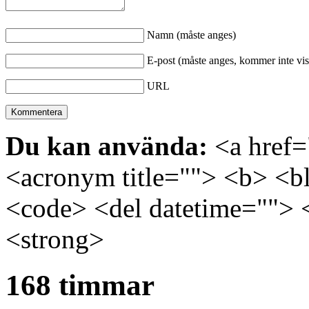
Namn (måste anges)
E-post (måste anges, kommer inte vis
URL
Du kan använda:
<a href="
<acronym title=""> <b> <bl
<code> <del datetime=""> 
<strong>
168 timmar