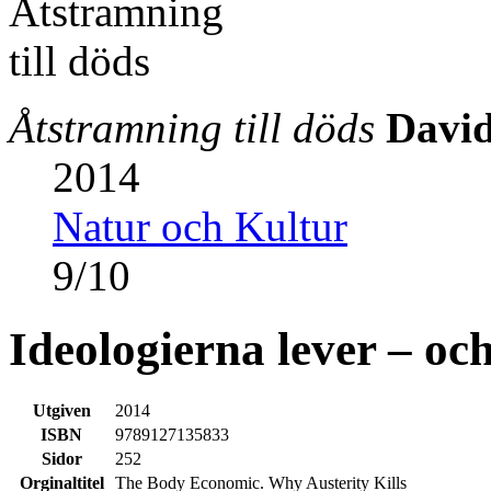
Åtstramning till döds
David
2014
Natur och Kultur
9
/
10
Ideologierna lever – oc
Utgiven
2014
ISBN
9789127135833
Sidor
252
Orginaltitel
The Body Economic. Why Austerity Kills