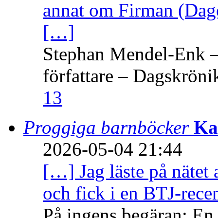
annat om Firman (Dage
[…]
Stephan Mendel-Enk – 
författare – Dagskröni
13
Proggiga barnböcker
Ka
2026-05-04 21:44
[…] Jag läste på nätet 
och fick i en BTJ-recen
På ingens begäran: En