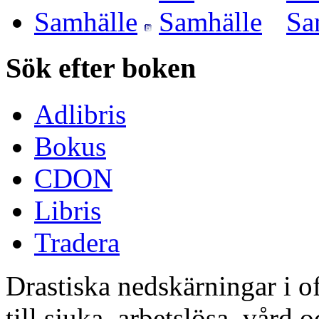
Samhälle
Sök efter boken
Adlibris
Bokus
CDON
Libris
Tradera
Drastiska nedskärningar i of
till sjuka, arbetslösa, vård 