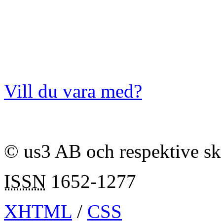
Vill du vara med?
© us3 AB och respektive s
ISSN
1652-1277
XHTML
/
CSS