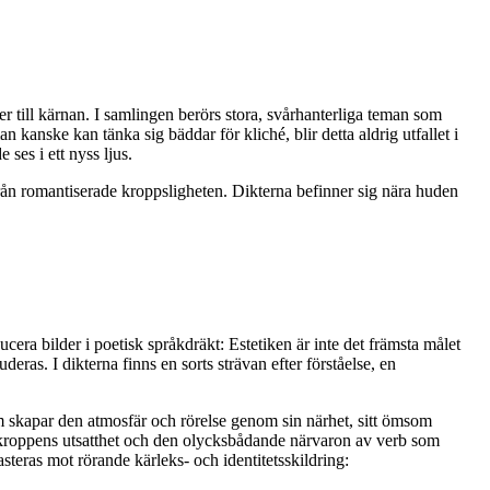
till kärnan. I samlingen berörs stora, svårhanterliga teman som
kanske kan tänka sig bäddar för kliché, blir detta aldrig utfallet i
ses i ett nyss ljus.
från romantiserade kroppsligheten. Dikterna befinner sig nära huden
era bilder i poetisk språkdräkt: Estetiken är inte det främsta målet
ras. I dikterna finns en sorts strävan efter förståelse, en
om skapar den atmosfär och rörelse genom sin närhet, sitt ömsom
kroppens utsatthet och den olycksbådande närvaron av verb som
teras mot rörande kärleks- och identitetsskildring: