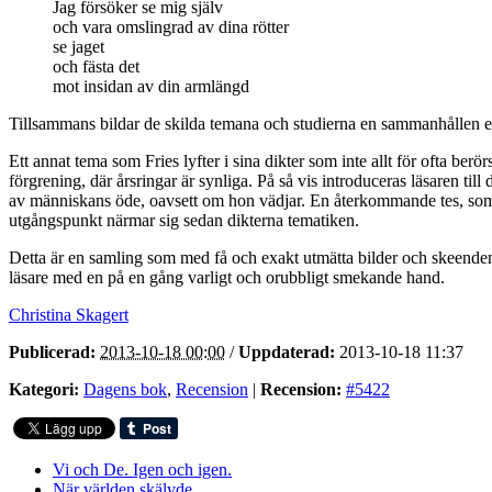
Jag försöker se mig själv
och vara omslingrad av dina rötter
se jaget
och fästa det
mot insidan av din armlängd
Tillsammans bildar de skilda temana och studierna en sammanhållen ex
Ett annat tema som Fries lyfter i sina dikter som inte allt för ofta be
förgrening, där årsringar är synliga. På så vis introduceras läsaren ti
av människans öde, oavsett om hon vädjar. En återkommande tes, som 
utgångspunkt närmar sig sedan dikterna tematiken.
Detta är en samling som med få och exakt utmätta bilder och skeenden 
läsare med en på en gång varligt och orubbligt smekande hand.
Christina Skagert
Publicerad:
2013-10-18 00:00
/
Uppdaterad:
2013-10-18 11:37
Kategori:
Dagens bok
,
Recension
|
Recension:
#5422
Vi och De. Igen och igen.
När världen skälvde