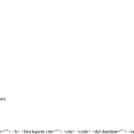
as)
tle=""> <b> <blockquote cite=""> <cite> <code> <del datetime=""> <e