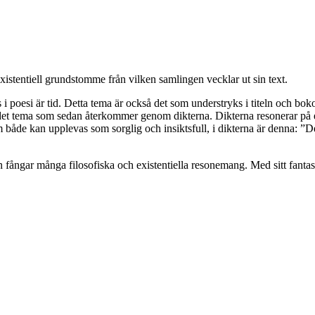
istentiell grundstomme från vilken samlingen vecklar ut sin text.
rörs i poesi är tid. Detta tema är också det som understryks i titeln och
ll det tema som sedan återkommer genom dikterna. Dikterna resonerar på e
både kan upplevas som sorglig och insiktsfull, i dikterna är denna: ”
fångar många filosofiska och existentiella resonemang. Med sitt fantast