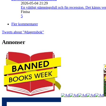
2026-05-04 21:29
En väldigt stämningsfull och fin recension. Det känns ve
Finisa
5
Fler kommentarer
Tweets about "#dagensbok"
Annonser