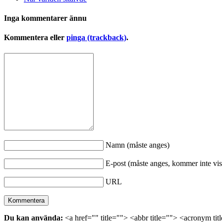
Inga kommentarer ännu
Kommentera eller
pinga (trackback)
.
Namn (måste anges)
E-post (måste anges, kommer inte vis
URL
Du kan använda:
<a href="" title=""> <abbr title=""> <acronym ti