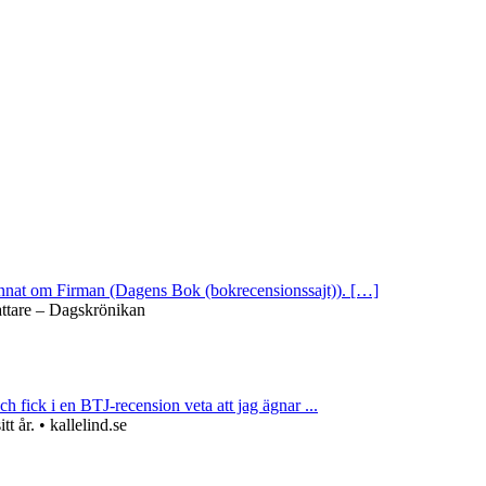
 annat om Firman (Dagens Bok (bokrecensionssajt)). […]
attare – Dagskrönikan
ch fick i en BTJ-recension veta att jag ägnar ...
 år. • kallelind.se