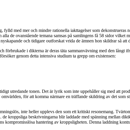
ylld med mer och mindre rationella iakttagelser som dekonstrueras ner 
 alla de ovanstående temana samsas på samlingens få 58 sidor vilket man 
nyskapande och tidigare outforskat vrida de ämnen hon skildrar så att de 
e och förbrukade i dikterna är deras täta sammanvävning med den långt i
försöker genom detta intensiva studium ta grepp om existensen:
igt utredande tonen. Det är lyrik som inte uppehåller sig med att produc
omvärlden, för att komma närmare en träffande skildring av det som stude
tämningslös, inte heller upplevs den som ett kritiskt resonemang. Tvärt
 de kroppsliga beskrivningarna blir laddade med spänning mellan dikt
tens kompromisslösa hantering av kroppsligheten. Denna laddning kontras