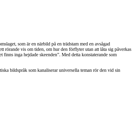
 bokomslaget, som är en närbild på en trädstam med en avsågad
tt rörande vis om tiden, om hur den förflyter utan att låta sig påverkas
Det finns inga hejdade skeenden”. Med detta konstaterande som
iska bildspråk som kanaliserar universella teman rör den vid sin