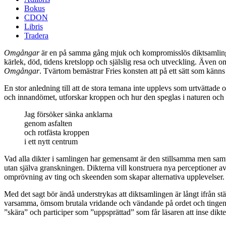
Bokus
CDON
Libris
Tradera
Omgångar
är en på samma gång mjuk och kompromisslös diktsamling, f
kärlek, död, tidens kretslopp och själslig resa och utveckling. Även om
Omgångar
. Tvärtom bemästrar Fries konsten att på ett sätt som känns 
En stor anledning till att de stora temana inte upplevs som urtvättad
och innandömet, utforskar kroppen och hur den speglas i naturen och 
Jag försöker sänka anklarna
genom asfalten
och rotfästa kroppen
i ett nytt centrum
Vad alla dikter i samlingen har gemensamt är den stillsamma men samtid
utan själva granskningen. Dikterna vill konstruera nya perceptioner av 
omprövning av ting och skeenden som skapar alternativa upplevelser.
Med det sagt bör ändå understrykas att diktsamlingen är långt ifrån s
varsamma, ömsom brutala vridande och vändande på ordet och tingen.
”skära” och participer som ”uppsprättad” som får läsaren att inse dik