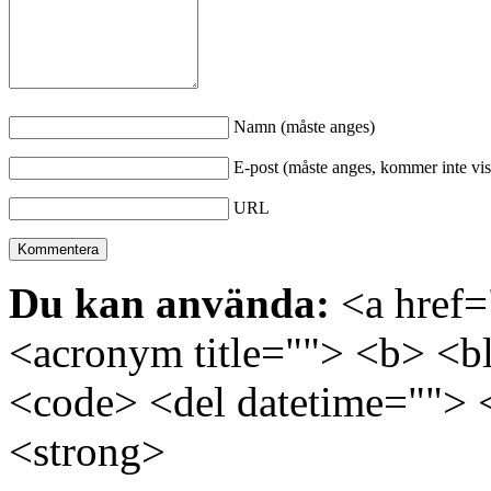
Namn (måste anges)
E-post (måste anges, kommer inte vis
URL
Du kan använda:
<a href="
<acronym title=""> <b> <bl
<code> <del datetime=""> 
<strong>