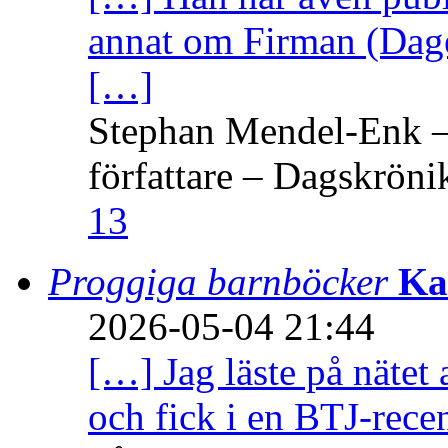
annat om Firman (Dage
[…]
Stephan Mendel-Enk – 
författare – Dagskröni
13
Proggiga barnböcker
Ka
2026-05-04 21:44
[…] Jag läste på nätet 
och fick i en BTJ-recen