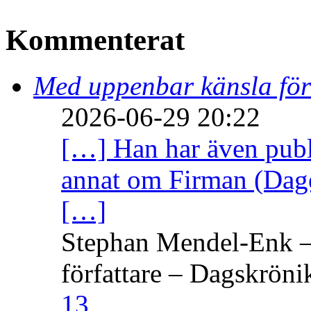
Kommenterat
Med uppenbar känsla för
2026-06-29 20:22
[…] Han har även publi
annat om Firman (Dage
[…]
Stephan Mendel-Enk – 
författare – Dagskröni
13