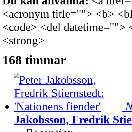
Du kan använda:
<a href="
<acronym title=""> <b> <bl
<code> <del datetime=""> 
<strong>
168 timmar
N
Jakobsson, Fredrik Stie