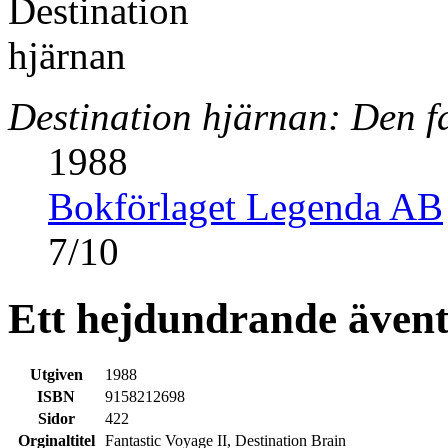
Destination hjärnan: Den fa
1988
Bokförlaget Legenda AB
7
/
10
Ett hejdundrande även
Utgiven
1988
ISBN
9158212698
Sidor
422
Orginaltitel
Fantastic Voyage II, Destination Brain