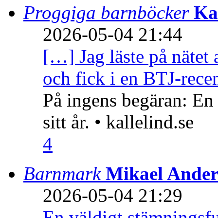
Proggiga barnböcker
Ka
2026-05-04 21:44
[…] Jag läste på nätet 
och fick i en BTJ-recen
På ingens begäran: En
sitt år. • kallelind.se
4
Barnmark
Mikael Ander
2026-05-04 21:29
En väldigt stämningsfu