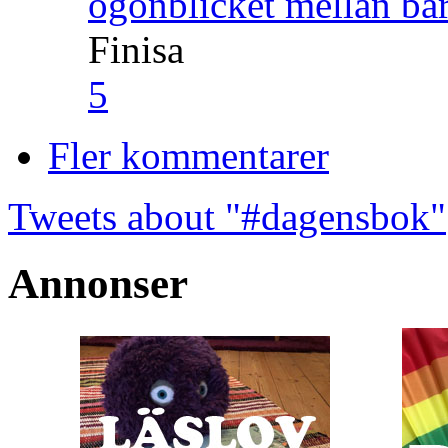
ögonblicket mellan ba
Finisa
5
Fler kommentarer
Tweets about "#dagensbok"
Annonser