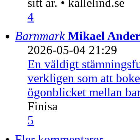
sitt år. • kallelind.se
4
Barnmark
Mikael Ander
2026-05-04 21:29
En väldigt stämningsfu
verkligen som att boke
ögonblicket mellan ba
Finisa
5
Fler kommentarer