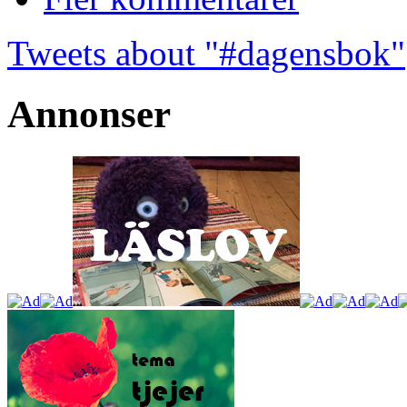
Tweets about "#dagensbok"
Annonser