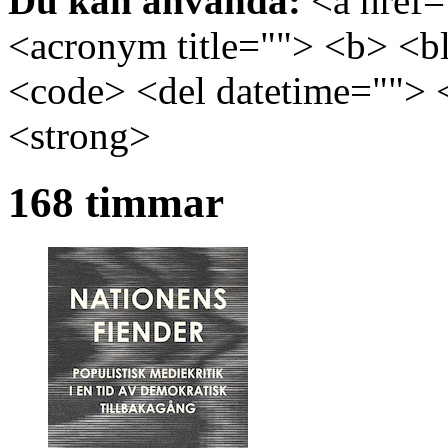
Du kan använda:
<a href="
<acronym title=""> <b> <bl
<code> <del datetime=""> 
<strong>
168 timmar