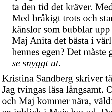
ta den tid det kräver. Me
Med bråkigt trots och sta
känslor som bubblar upp o
Maj Anita det bästa i vär
hennes egen? Det måste gå 
se snyggt ut
.
Kristina Sandberg skriver t
Jag tvingas läsa långsamt. O
och Maj kommer nära, väldig
en inblick i Majs huvud. De