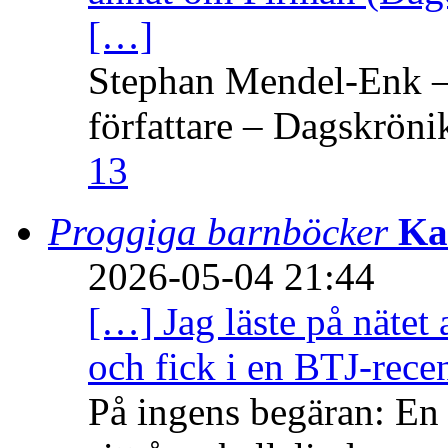
[…]
Stephan Mendel-Enk – 
författare – Dagskröni
13
Proggiga barnböcker
Ka
2026-05-04 21:44
[…] Jag läste på nätet 
och fick i en BTJ-recen
På ingens begäran: En