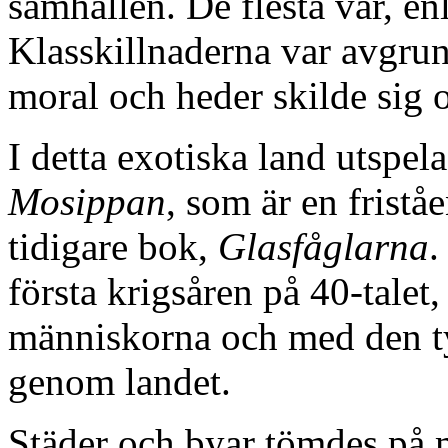
samhällen. De flesta var, enl
Klasskillnaderna var avgru
moral och heder skilde sig 
I detta exotiska land utspe
Mosippan
, som är en fristå
tidigare bok,
Glasfåglarna
.
första krigsåren på 40-tale
människorna och med den ty
genom landet.
Städer och byar tömdes på m