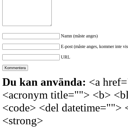
Namn (måste anges)
E-post (måste anges, kommer inte vis
URL
Du kan använda:
<a href="
<acronym title=""> <b> <bl
<code> <del datetime=""> 
<strong>