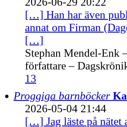
2026-06-29 20:22
[…] Han har även publi
annat om Firman (Dage
[…]
Stephan Mendel-Enk – 
författare – Dagskröni
13
Proggiga barnböcker
Ka
2026-05-04 21:44
[…] Jag läste på nätet 