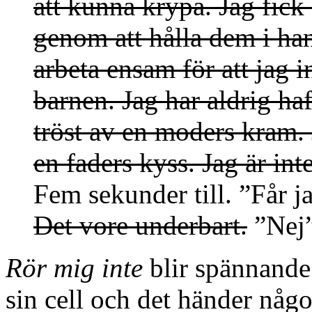
att kunna krypa. Jag fick 
genom att hålla dem i ha
arbeta ensam för att jag i
barnen. Jag har aldrig haf
tröst av en moders kram. 
en faders kyss. Jag är int
Fem sekunder till. ”Får ja
Det vore underbart.
”Nej”
Rör mig inte
blir spännande 
sin cell och det händer något