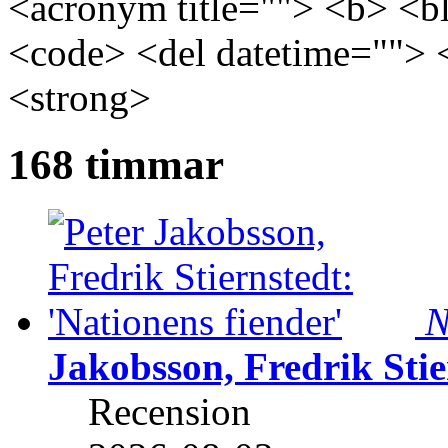
<acronym title=""> <b> <bl
<code> <del datetime=""> 
<strong>
168 timmar
N
Jakobsson, Fredrik Stie
Recension