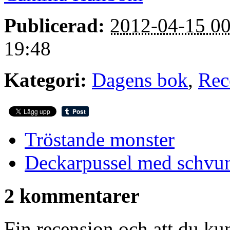
Publicerad:
2012-04-15 00
19:48
Kategori:
Dagens bok
,
Rec
Tröstande monster
Deckarpussel med schvu
2 kommentarer
Fin recension och att du k