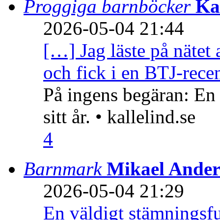
Proggiga barnböcker
Ka
2026-05-04 21:44
[…] Jag läste på nätet 
och fick i en BTJ-recen
På ingens begäran: En
sitt år. • kallelind.se
4
Barnmark
Mikael Ander
2026-05-04 21:29
En väldigt stämningsfu