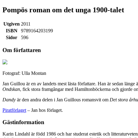
Pompös roman om det unga 1900-talet
Utgiven
2011
ISBN
9789164203199
Sidor
596
Om författaren
Fotograf: Ulla Montan
Jan Guillou är en av landets mest lästa författare. Han är sedan läng
Ondskan
, fick stora framgångar med Hamiltonböckerna och gjorde
Dandy
är den andra delen i Jan Guillous romansvit om
Det stora årh
Piratförlaget
– Jan hos förlaget.
Gästinformation
Karin Lindahl är född 1986 och har studerat estetik och litteraturve