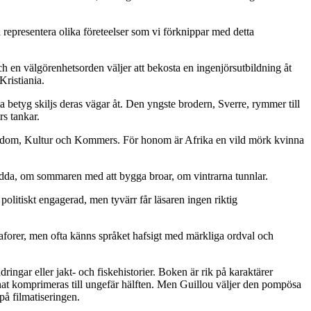
a representera olika företeelser som vi förknippar med detta
en välgörenhetsorden väljer att bekosta en ingenjörsutbildning åt
Kristiania.
 betyg skiljs deras vägar åt. Den yngste brodern, Sverre, rymmer till
rs tankar.
istendom, Kultur och Kommers. För honom är Afrika en vild mörk kvinna
vidda, om sommaren med att bygga broar, om vintrarna tunnlar.
olitiskt engagerad, men tyvärr får läsaren ingen riktig
metaforer, men ofta känns språket hafsigt med märkliga ordval och
ringar eller jakt- och fiskehistorier. Boken är rik på karaktärer
nnat komprimeras till ungefär hälften. Men Guillou väljer den pompösa
å filmatiseringen.