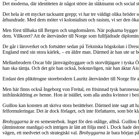
Det moderna, där identiteten är något större än släktnamn och social s
Det hela är ett mycket tacksamt grepp; vi har tre väldigt olika bröder 
århundrade. Med dem möter vi kolonialism och rasism, vi ser den ökan
Men först tillbaka till Bergen och ungdomsåren. När pojkarna bygger
dem. Villkoret? Att de återvänder till Norge som fullfjädrade diplomi
De går i läroverket och fortsätter sedan på Tekniska högskolan i Dres
England med sin stora kärlek, – en äldre man. Därmed är han ute ur ber
Mellanbrodern Oscar blir järnvägsbyggare och storviltjägare i tyska 
han ska tämja. Och det gör han också, bokstavligen, när han äktar A
Endast den plikttrogne storebrodern Lauritz återvänder till Norge för
Men här finns också Ingeborg von Freital, en frisinnad tysk baronessa 
inifrånskildring av henne. Hon är istället, som alla andra kvinnor i ber
Guillou kan konsten att skriva stora berättelser. Därmed inte sagt att h
felformuleringar. Det är dock förlaget, och inte författaren, som bör kl
Brobyggarna
är en semesterbok. Inget för den otålige, alltså. Guillou 
(åtminstone manliga) och intrigen är lätt att följa med i. Dock hade 
vägen, ett medvetet och strategiskt val.
Brobyggarna
är bara början på