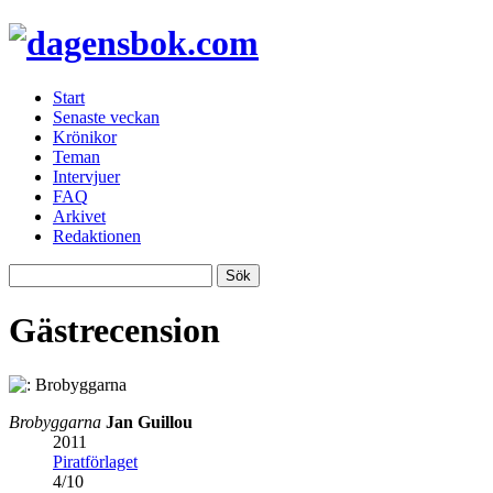
Start
Senaste veckan
Krönikor
Teman
Intervjuer
FAQ
Arkivet
Redaktionen
Gästrecension
Brobyggarna
Jan Guillou
2011
Piratförlaget
4
/
10