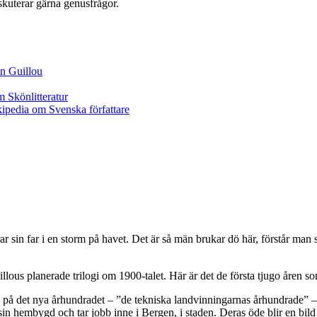
iskuterar gärna genusfrågor.
ar sin far i en storm på havet. Det är så män brukar dö här, förstår man s
illous planerade trilogi om 1900-talet. Här är det de första tjugo åren so
na på det nya århundradet – ”de tekniska landvinningarnas århundrade” –
sin hembygd och tar jobb inne i Bergen, i staden. Deras öde blir en bild