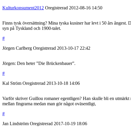
Kulturkonsument2012
Oregistrerad
2012-08-16
14:50
Finns tysk översättning? Mina tyska kusiner har levt i 50 års ångest. 
syn på Tyskland och 1900-talet.
#
Jörgen Carlberg
Oregistrerad
2013-10-17
22:42
Jörgen: Den heter ”Die Brückenbauer”.
#
Kal Ström
Oregistrerad
2013-10-18
14:06
Varför skriver Guillou romaner egentligen? Han skulle bli en utmärkt ma
mellan fingrarna medan man gör något oväsentligt,
#
Jan Lindström
Oregistrerad
2017-10-19
18:06