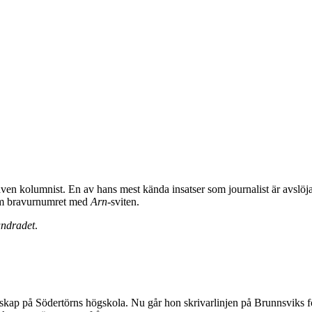
e även kolumnist. En av hans mest kända insatser som journalist är avslö
 om bravurnumret med
Arn
-sviten.
undradet
.
tenskap på Södertörns högskola. Nu går hon skrivarlinjen på Brunnsviks 