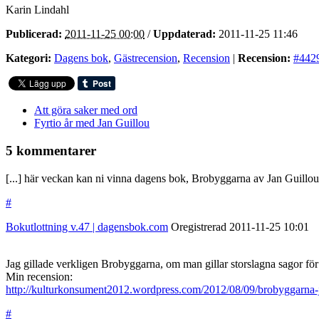
Karin Lindahl
Publicerad:
2011-11-25 00:00
/
Uppdaterad:
2011-11-25 11:46
Kategori:
Dagens bok
,
Gästrecension
,
Recension
|
Recension:
#442
Att göra saker med ord
Fyrtio år med Jan Guillou
5 kommentarer
[...] här veckan kan ni vinna dagens bok, Brobyggarna av Jan Guillou, e
#
Bokutlottning v.47 | dagensbok.com
Oregistrerad
2011-11-25
10:01
Jag gillade verkligen Brobyggarna, om man gillar storslagna sagor för 
Min recension:
http://kulturkonsument2012.wordpress.com/2012/08/09/brobyggarna-j
#