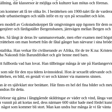
tällning, där klassresor är möjliga och kulturer kan mötas och förenas.
som kommer att få tre olika liv. I berättelsen om 1900-talet får de varder
de urbaniseringen och ställs inför en ny syn på sexualitet och kön.
 en modell av Gokstadsskeppet får omgivningen upp ögonen för dem och 
ngenjörer och färdigställer Bergensbanen, järnvägen mellan Bergen och 
den. Så långt är deras liv sammansvetsade, men efter examen med högsta
ättelsen om man bortsett från de fåtal gånger han närvarar i sina bröde
Östafrika. Han verkar för civiliserande av Afrika, för de tre K:na: Kr
isha Nakondi från Barundifolket och gör henne med barn.
 att fullborda vad han lovat. Han tillbringar många år ute på Hardanger
som står för den nya tidens kvinnoideal. Hon är sexuellt utlevande och p
ättelsen, en bild, en gestalt vi ser och känner via mannens sinnen.
an är en självklart stor berättare. Här finns en hel del fina bilder och 
andras för detta.
förlorar sig gärna i långtgående skildringar av väder och vind, långa vand
den vunnit på att kortas ned, dess närmare 600 sidor hade med fördel ku
 något som kommer bli stort. Man kan undra hur många år vi får vänta p