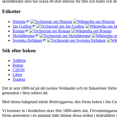
skönlitteratur men har också ett stort intresse för film och teater och d
Etiketter
Historia
Jan Guillou
Roman
Skönlitteratur
Svenska författare
Sök efter boken
Adlibris
Bokus
CDON
Libris
Tradera
Det är sent 1800-tal på det norska Vestlandet och tre fiskarsöner förlor
generation i flera seklers tid.
Med denna bakgrund inleds
Brobryggarna
, den första boken i Jan Gu
Vi kommer in i berättelsen strax före 1800-talets slut. Förväntningar
första generation i en gammal släkt lämnar dessa pojkar i tioårsåldern 