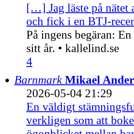
[…] Jag läste på nätet 
och fick i en BTJ-recen
På ingens begäran: En
sitt år. • kallelind.se
4
Barnmark
Mikael Ander
2026-05-04 21:29
En väldigt stämningsfu
verkligen som att boke
ögonblicket mellan ba