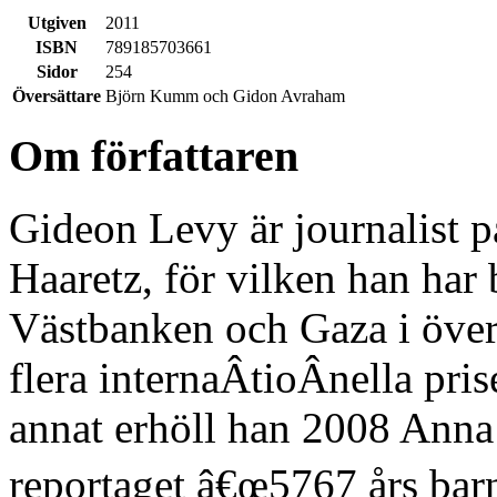
Utgiven
2011
ISBN
789185703661
Sidor
254
Översättare
Björn Kumm och Gidon Avraham
Om författaren
Gideon Levy är journalist p
Haaretz, för vilken han har
Västbanken och Gaza i över
flera internaÂ­tioÂ­nella pris
annat erhöll han 2008 Anna 
reportaget â€œ5767 års barn