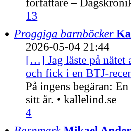
författare – Dagskröni
13
Proggiga barnböcker
Ka
2026-05-04 21:44
[…] Jag läste på nätet 
och fick i en BTJ-recen
På ingens begäran: En
sitt år. • kallelind.se
4
Barnmark
Mikael Ander