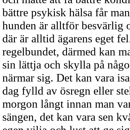
bättre psykisk hälsa får ma
hunden är alltför besvärlig 
där är alltid ägarens eget fe
regelbundet, därmed kan matt
sin lättja och skylla på någ
närmar sig. Det kan vara isa
dag fylld av ösregn eller st
morgon långt innan man vanl
sängen, det kan vara sen kvä
egen vilja och lust att ge s