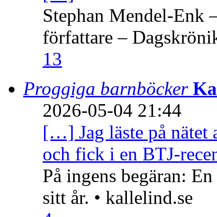
Stephan Mendel-Enk – 
författare – Dagskröni
13
Proggiga barnböcker
Ka
2026-05-04 21:44
[…] Jag läste på nätet 
och fick i en BTJ-recen
På ingens begäran: En
sitt år. • kallelind.se