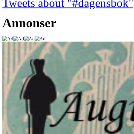
Tweets about "#dagensbok"
Annonser