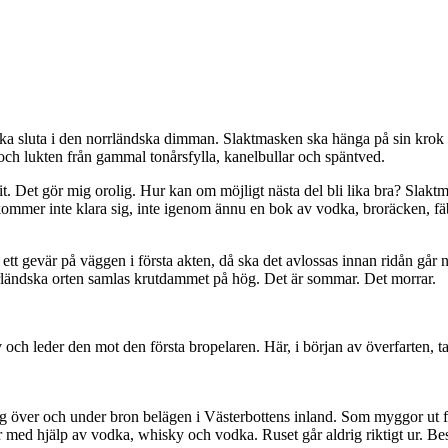
ka sluta i den norrländska dimman. Slaktmasken ska hänga på sin kro
 och lukten från gammal tonårsfylla, kanelbullar och späntved.
t. Det gör mig orolig. Hur kan om möjligt nästa del bli lika bra? Slaktm
m kommer inte klara sig, inte igenom ännu en bok av vodka, broräcken,
tt gevär på väggen i första akten, då ska det avlossas innan ridån går ne
rrländska orten samlas krutdammet på hög. Det är sommar. Det morrar.
ch leder den mot den första bropelaren. Här, i början av överfarten, ta
ig över och under bron belägen i Västerbottens inland. Som myggor ut fr
med hjälp av vodka, whisky och vodka. Ruset går aldrig riktigt ur. Bes