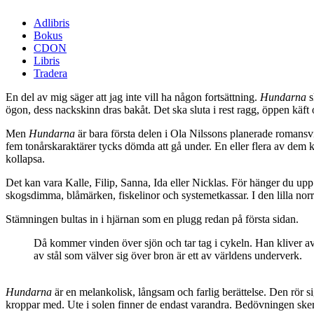
Adlibris
Bokus
CDON
Libris
Tradera
En del av mig säger att jag inte vill ha någon fortsättning.
Hundarna
s
ögon, dess nackskinn dras bakåt. Det ska sluta i rest ragg, öppen käft
Men
Hundarna
är bara första delen i Ola Nilssons planerade romansvi
fem tonårskaraktärer tycks dömda att gå under. En eller flera av de
kollapsa.
Det kan vara Kalle, Filip, Sanna, Ida eller Nicklas. För hänger du upp e
skogsdimma, blåmärken, fiskelinor och systemetkassar. I den lilla no
Stämningen bultas in i hjärnan som en plugg redan på första sidan.
Då kommer vinden över sjön och tar tag i cykeln. Han kliver av o
av stål som välver sig över bron är ett av världens underverk.
Hundarna
är en melankolisk, långsam och farlig berättelse. Den rör s
kroppar med. Ute i solen finner de endast varandra. Bedövningen sker 