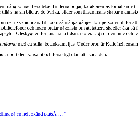
en mångbottnad berättelse. Bilderna böljar, karaktärernas förhållande 
är tillåts ha sin bild av de övriga, bilder som tillsammans skapar männ
ommer i skymundan. Blir som så många gånger förr personer till för att
obiltelefoner och ingen pratar någonsin om att tatuera sig eller åka på fe
apsyler. Glesbygden förtjänar sina tidsmarkörer. Jag ser dem inte och tv
undarna
med ett stilla, betänksamt ljus. Under bron är Kalle helt ensa
ar bort den, varsamt och försiktigt utan att skada den.
ndling på en helt okänd platsÂ … ”