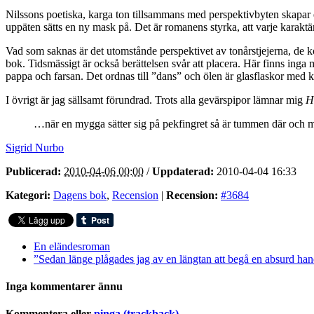
Nilssons poetiska, karga ton tillsammans med perspektivbyten skapar 
uppäten sätts en ny mask på. Det är romanens styrka, att varje karakt
Vad som saknas är det utomstånde perspektivet av tonårstjejerna, de k
bok. Tidsmässigt är också berättelsen svår att placera. Här finns inga m
pappa och farsan. Det ordnas till ”dans” och ölen är glasflaskor med k
I övrigt är jag sällsamt förundrad. Trots alla gevärspipor lämnar mig
H
…när en mygga sätter sig på pekfingret så är tummen där och mot
Sigrid Nurbo
Publicerad:
2010-04-06 00:00
/
Uppdaterad:
2010-04-04 16:33
Kategori:
Dagens bok
,
Recension
|
Recension:
#3684
En eländesroman
”Sedan länge plågades jag av en längtan att begå en absurd ha
Inga kommentarer ännu
Kommentera eller
pinga (trackback)
.