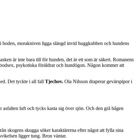
k i boden, morakniven ligga slängd invid huggkubben och hundens
asken är inte bara till för hunden, det är ett som är säkert. Romanens
 fäbodsex, psykotiska föräldrar och hundögon. Någon kommer att
d. Det tyckte i all fall
Tjechov.
Ola Nilsson draperar gevärspipor i
r asfalten luft och tycks kasta sig över sjön. Och den grå bågen
ån skogens skugga söker karaktärerna efter något att fylla sina
vikelsen ligger tung. Bron väntar.