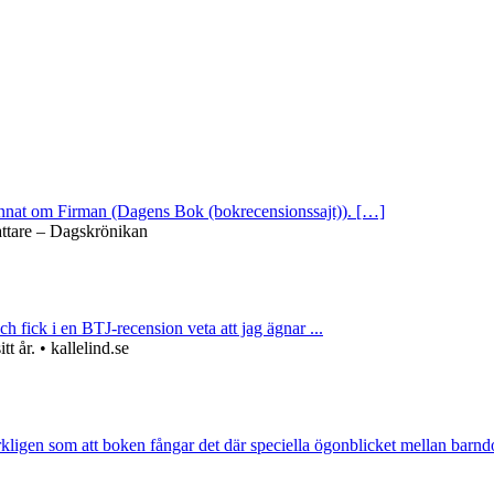
 annat om Firman (Dagens Bok (bokrecensionssajt)). […]
attare – Dagskrönikan
ch fick i en BTJ-recension veta att jag ägnar ...
 år. • kallelind.se
rkligen som att boken fångar det där speciella ögonblicket mellan barnd