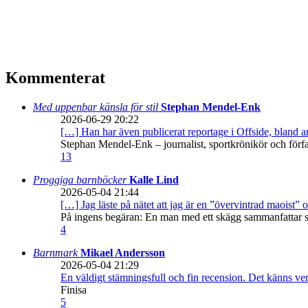
Kommenterat
Med uppenbar känsla för stil
Stephan Mendel-Enk
2026-06-29 20:22
[…] Han har även publicerat reportage i Offside, bland
Stephan Mendel-Enk – journalist, sportkrönikör och förf
13
Proggiga barnböcker
Kalle Lind
2026-05-04 21:44
[…] Jag läste på nätet att jag är en ”övervintrad maoist” o
På ingens begäran: En man med ett skägg sammanfattar sitt
4
Barnmark
Mikael Andersson
2026-05-04 21:29
En väldigt stämningsfull och fin recension. Det känns ve
Finisa
5