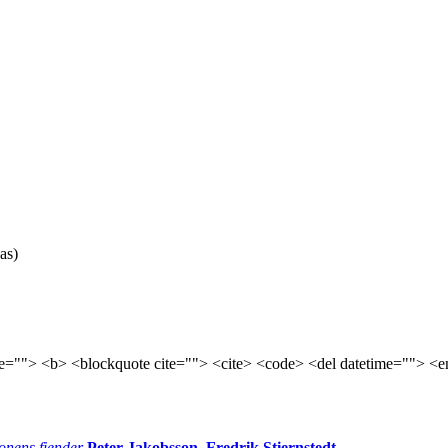
as)
tle=""> <b> <blockquote cite=""> <cite> <code> <del datetime=""> <e
onens fiender
Peter Jakobsson, Fredrik Stiernstedt