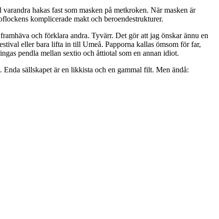
till varandra hakas fast som masken på metkroken. När masken är
iskoflockens komplicerade makt och beroendestrukturer.
 framhäva och förklara andra. Tyvärr. Det gör att jag önskar ännu en
stival eller bara lifta in till Umeå. Papporna kallas ömsom för far,
ingas pendla mellan sextio och åttiotal som en annan idiot.
m. Enda sällskapet är en likkista och en gammal filt. Men ändå: