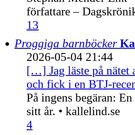
författare – Dagskröni
13
Proggiga barnböcker
Ka
2026-05-04 21:44
[…] Jag läste på nätet 
och fick i en BTJ-recen
På ingens begäran: En
sitt år. • kallelind.se
4