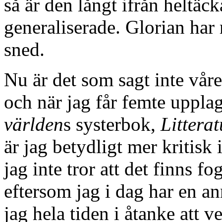
så är den långt ifrån heltäc
generaliserade. Glorian har
sned.
Nu är det som sagt inte vår
och när jag får femte uppl
världen
s systerbok,
Litterat
är jag betydligt mer kritisk 
jag inte tror att det finns f
eftersom jag i dag har en a
jag hela tiden i åtanke att v