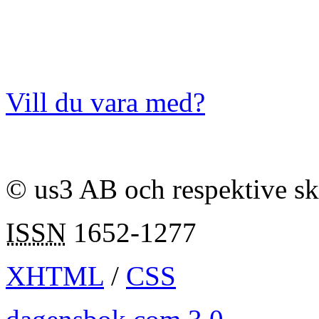
Vill du vara med?
© us3 AB och respektive s
ISSN
1652-1277
XHTML
/
CSS