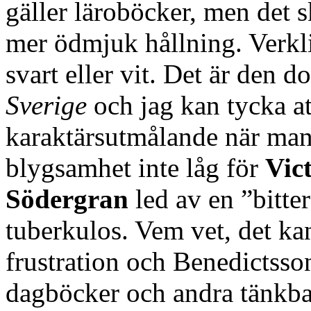
gäller läroböcker, men det s
mer ödmjuk hållning. Verkli
svart eller vit. Det är den d
Sverige
och jag kan tycka at
karaktärsutmålande när man t
blygsamhet inte låg för
Vic
Södergran
led av en ”bitte
tuberkulos. Vem vet, det ka
frustration och Benedictsson
dagböcker och andra tänkbar