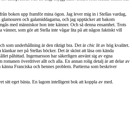
rån boken upp framför mina ögon. Jag lever mig in i Stellas vardag,
om glamouren och galamiddagarna, och jag upptäcker att bakom
t umgås med människor hon inte känner. Och så denna ensamhet. Trots
änner, som gör att Stella inte vågar lita på att någon faktiskt vill
ch som underhållning är den riktigt bra. Det är
chic lit
av hög kvalitet.
m klankar ner på Stellas böcker. Det är skönt att läsa om kända
hållet påhittad. Ingemarsson har säkerligen använt sig av egna
romanen överdriver allt och alla. En annan rolig detalj är att delar av
ra känna Franciska och hennes problem. Partierna som beskriver
vet sitt eget bästa. En lagom intelligent bok att koppla av med.