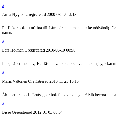
#
Anna Nygren
Oregistrerad
2009-08-17
13:13
En läcker bok att må bra till. Lite störande, men kanske nödvändig för
namn.
#
Lars Holmén
Oregistrerad
2010-06-10
00:56
Lars, håller med dig. Har läst halva boken och vet inte om jag orkar 
#
Marja Valtonen
Oregistrerad
2010-11-23
15:15
Åhhh en trist och förutsägbar bok full av plattityder! Klichéerna stap
#
Bisse
Oregistrerad
2012-01-03
08:54