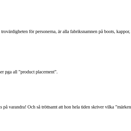
 trovärdigheten för personerna, är alla fabriksnamnen på boots, kappor,
mer pga all ”product placement”.
las på varandra! Och så tröttsamt att hon hela tiden skriver vilka ”märk