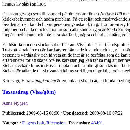
hennes liv slås i spillror.
En askungesaga som till stor del påminner om filmen
Notting Hill
med 
kärleksbekymmer och andra problem. På ett roligt och medryckande s
fasaden är den kända huvudpersonen ganska lik mig. Hon oroar sig för
miljoner på banken och ett namn som alla känner igen är Stella Friberg 
umgås med henne och inte bara skaffa sig några celebritetspoäng gen
En historia om den stackars rika flickan. Visst, det är ett i-landsprobl
Trots att karaktärerna är karikatyrer känns de levande och jag gillar s
personers vardagsliv och få veta att de inte är så perfekta som de kan 
erfarenheter för att skapa Stellas karaktär, jag kan tänka mig att hen
Stellas deckare finns inskriven i boken och samtidigt som läsaren få
Stellas förhållande till skrivandet känns verkligen uppriktiga och spe
Kort sagt, Bara
vanligt vatten
är en bok att skratta åt, att himla med ög
Textutdrag (Visa/göm)
Anna Nygren
Publicerad:
2009-08-16 00:00
/
Uppdaterad:
2009-08-16 07:22
Kategori:
Dagens bok
,
Recension
|
Recension:
#3401