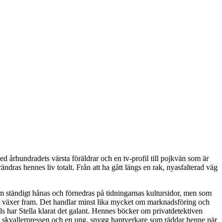
 århundradets värsta föräldrar och en tv-profil till pojkvän som är
ndras hennes liv totalt. Från att ha gått längs en rak, nyasfalterad väg
om ständigt hånas och förnedras på tidningarnas kultursidor, men som
amt växer fram. Det handlar minst lika mycket om marknadsföring och
ills har Stella klarat det galant. Hennes böcker om privatdetektiven
 i skvallerpressen och en ung, snygg hantverkare som räddar henne när