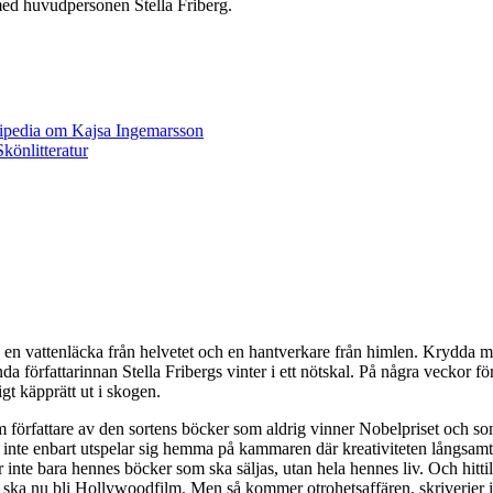
med huvudpersonen Stella Friberg.
 en vattenläcka från helvetet och en hantverkare från himlen. Krydda med
författarinnan Stella Fribergs vinter i ett nötskal. På några veckor förä
igt käpprätt ut i skogen.
om författare av den sortens böcker som aldrig vinner Nobelpriset och s
gen inte enbart utspelar sig hemma på kammaren där kreativiteten långs
t är inte bara hennes böcker som ska säljas, utan hela hennes liv. Och hitt
ch ska nu bli Hollywoodfilm. Men så kommer otrohetsaffären, skriverier