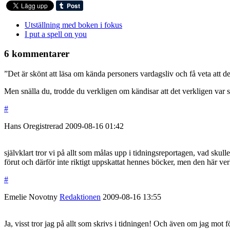
Utställning med boken i fokus
I put a spell on you
6 kommentarer
”Det är skönt att läsa om kända personers vardagsliv och få veta att d
Men snälla du, trodde du verkligen om kändisar att det verkligen var s
#
Hans
Oregistrerad
2009-08-16
01:42
självklart tror vi på allt som målas upp i tidningsreportagen, vad skull
förut och därför inte riktigt uppskattat hennes böcker, men den här verk
#
Emelie Novotny
Redaktionen
2009-08-16
13:55
Ja, visst tror jag på allt som skrivs i tidningen! Och även om jag mot fö