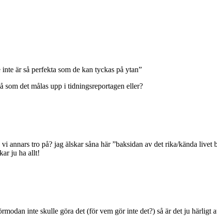
e inte är så perfekta som de kan tyckas på ytan”
å som det målas upp i tidningsreportagen eller?
e vi annars tro på? jag älskar såna här ”baksidan av det rika/kända livet 
ar ju ha allt!
rmodan inte skulle göra det (för vem gör inte det?) så är det ju härligt at