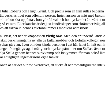
Julia Roberts och Hugh Grant. Och precis som en film rullas bilderna f
ätt beskrivs livet som offentlig person. Ingemarsson tar mig med bak
 hur hon ska uppfattas, hon gör fel val och hon tycker det är svårt a
så ensam. Eller kanske är det just kändisskapet som skrämmer iväg alla v
om att skriva in hennes telefonnummer i mobilens adressbok.
em. Visst, det här är knappast en
viktig bok
. Men den är underhållande o
ärskilt beskrivningarna av alla de kultursnobbar och författarkollegor so
tyckas på ytan, även om den kända personen i det här fallet är helt och 
nes egen framgångssaga i mångt och mycket påminner om Stellas, även om 
r följa Stella genom hennes skrivkramp och bekymmer, får man också lä
glar antagligen Ingemarssons egna tankar.
onen åt när det blir för överdrivet, att sucka åt när romanfigurerna inte 