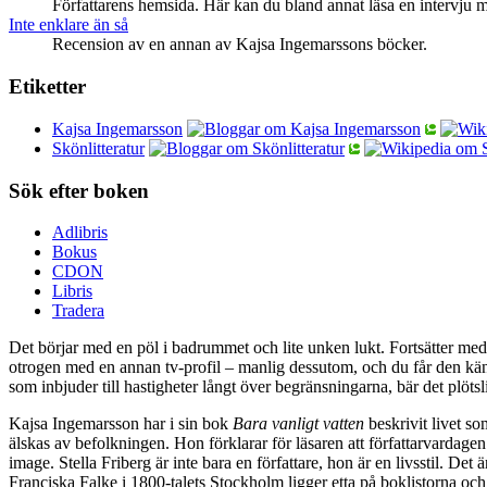
Författarens hemsida. Här kan du bland annat läsa en intervju 
Inte enklare än så
Recension av en annan av Kajsa Ingemarssons böcker.
Etiketter
Kajsa Ingemarsson
Skönlitteratur
Sök efter boken
Adlibris
Bokus
CDON
Libris
Tradera
Det börjar med en pöl i badrummet och lite unken lukt. Fortsätter med
otrogen med en annan tv-profil – manlig dessutom, och du får den kända 
som inbjuder till hastigheter långt över begränsningarna, bär det plötsl
Kajsa Ingemarsson har i sin bok
Bara vanligt vatten
beskrivit livet s
älskas av befolkningen. Hon förklarar för läsaren att författarvarda
image. Stella Friberg är inte bara en författare, hon är en livsstil. De
Franciska Falke i 1800-talets Stockholm ligger etta på boklistorna o