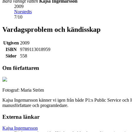
Bara vanligt vatten
Kajsa Ingemarsson
2009
Norstedts
7
/
10
Vardagsproblem och kändisskap
Utgiven
2009
ISBN
9789113018959
Sidor
558
Om författaren
Fotograf: Maria Ström
Kajsa Ingemarsson känner vi igen från både P1:s Public Service och H
manusförfattare och programledare.
Externa länkar
Kajsa Ingemarsson