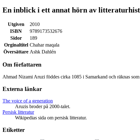
En inblick i ett annat hörn av litteraturhis
Utgiven
2010
ISBN
9789173532676
Sidor
189
Orginaltitel
Chahar maqala
Översättare
Ashk Dahlén
Om författaren
Ahmad Nizami Aruzi föddes cirka 1085 i Samarkand och räknas som en
Externa länkar
The voice of a generation
Aruzis broder på 2000-talet.
Persisk litteratur
Wikipedias sida om persisk litteratur.
Etiketter