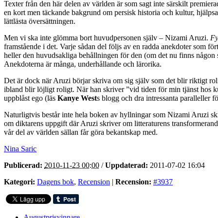
Texter från den här delen av världen är som sagt inte särskilt premier
en kort men täckande bakgrund om persisk historia och kultur, hjälpsa
lättlästa översättningen.
Men vi ska inte glömma bort huvudpersonen själv – Nizami Aruzi.
Fy
framstående i det. Varje sådan del följs av en radda anekdoter som förty
heller den huvudsakliga behållningen för den (om det nu finns någon såd
Anekdoterna är många, underhållande och lärorika.
Det är dock när Aruzi börjar skriva om sig själv som det blir riktigt r
ibland blir löjligt roligt. När han skriver ”vid tiden för min tjänst 
uppblåst ego (läs
Kanye West
s blogg och dra intressanta paralleller 
Naturligtvis består inte hela boken av hyllningar som Nizami Aruzi skriv
om diktarens uppgift där Aruzi skriver om litteraturens transformerande
vår del av världen sällan får göra bekantskap med.
Nina Saric
Publicerad:
2010-11-23 00:00
/
Uppdaterad:
2011-07-02 16:04
Kategori:
Dagens bok
,
Recension
|
Recension:
#3937
Augustprisvinnare