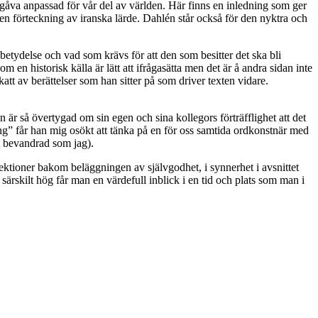
utgåva anpassad för vår del av världen. Här finns en inledning som ger
en förteckning av iranska lärde. Dahlén står också för den nyktra och
etydelse och vad som krävs för att den som besitter det ska bli
 en historisk källa är lätt att ifrågasätta men det är å andra sidan inte
att av berättelser som han sitter på som driver texten vidare.
 är så övertygad om sin egen och sina kollegors förträfflighet att det
ing” får han mig osökt att tänka på en för oss samtida ordkonstnär med
lt bevandrad som jag).
eflektioner bakom beläggningen av självgodhet, i synnerhet i avsnittet
särskilt hög får man en värdefull inblick i en tid och plats som man i