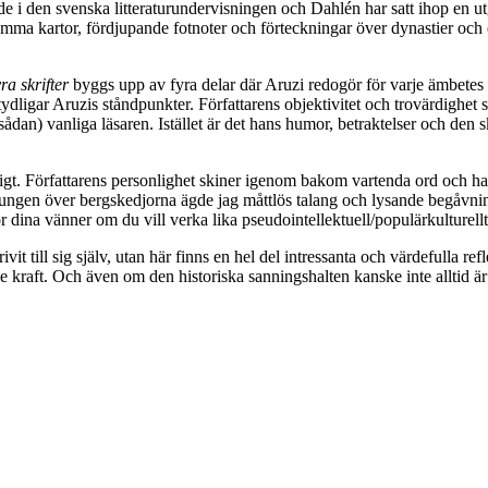
ade i den svenska litteraturundervisningen och Dahlén har satt ihop en 
mma kartor, fördjupande fotnoter och förteckningar över dynastier och 
ra skrifter
byggs upp av fyra delar där Aruzi redogör för varje ämbetes b
dligar Aruzis ståndpunkter. Författarens objektivitet och trovärdighet som
an) vanliga läsaren. Istället är det hans humor, betraktelser och den sk
oligt. Författarens personlighet skiner igenom bakom vartenda ord och han
hos kungen över bergskedjorna ägde jag måttlös talang och lysande begåvn
för dina vänner om du vill verka lika pseudointellektuell/populärkulturel
it till sig själv, utan här finns en hel del intressanta och värdefulla r
 kraft. Och även om den historiska sanningshalten kanske inte alltid är 