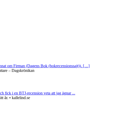
 annat om Firman (Dagens Bok (bokrecensionssajt)). […]
attare – Dagskrönikan
ch fick i en BTJ-recension veta att jag ägnar ...
 år. • kallelind.se