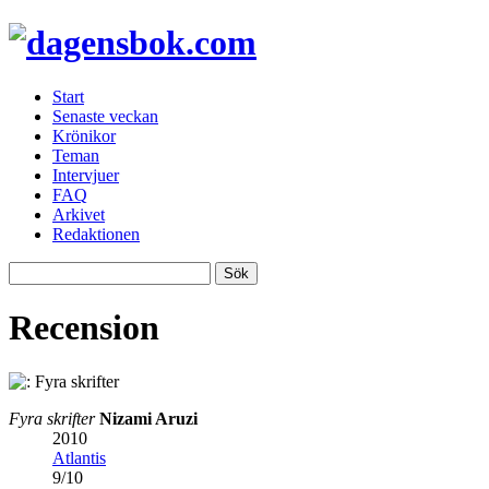
Start
Senaste veckan
Krönikor
Teman
Intervjuer
FAQ
Arkivet
Redaktionen
Recension
Fyra skrifter
Nizami Aruzi
2010
Atlantis
9
/
10