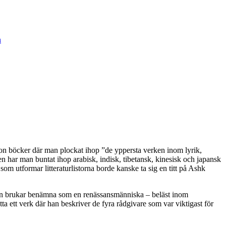
on böcker där man plockat ihop ”de yppersta verken inom lyrik,
n har man buntat ihop arabisk, indisk, tibetansk, kinesisk och japansk
e som utformar litteraturlistorna borde kanske ta sig en titt på Ashk
man brukar benämna som en renässansmänniska – beläst inom
fatta ett verk där han beskriver de fyra rådgivare som var viktigast för