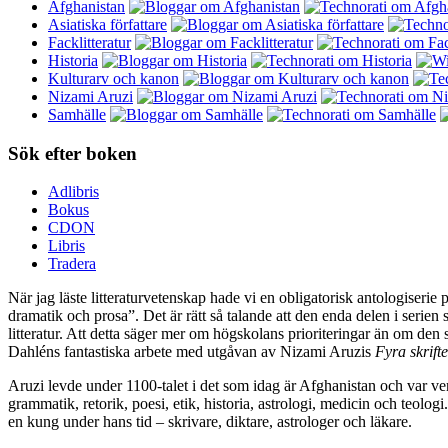
Afghanistan
Asiatiska författare
Facklitteratur
Historia
Kulturarv och kanon
Nizami Aruzi
Samhälle
Sök efter boken
Adlibris
Bokus
CDON
Libris
Tradera
När jag läste litteraturvetenskap hade vi en obligatorisk antologiserie p
dramatik och prosa”. Det är rätt så talande att den enda delen i seri
litteratur. Att detta säger mer om högskolans prioriteringar än om den så
Dahléns fantastiska arbete med utgåvan av Nizami Aruzis
Fyra skrifte
Aruzi levde under 1100-talet i det som idag är Afghanistan och var
grammatik, retorik, poesi, etik, historia, astrologi, medicin och teologi.
en kung under hans tid – skrivare, diktare, astrologer och läkare.