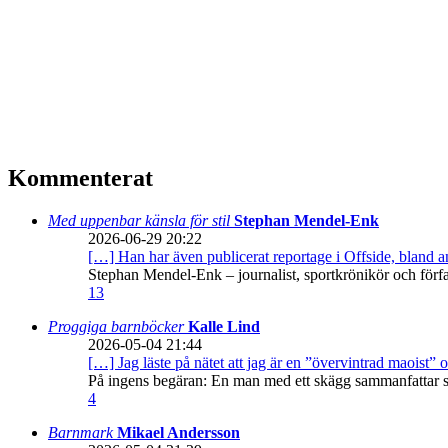
Kommenterat
Med uppenbar känsla för stil
Stephan Mendel-Enk
2026-06-29 20:22
[…] Han har även publicerat reportage i Offside, bland
Stephan Mendel-Enk – journalist, sportkrönikör och förf
13
Proggiga barnböcker
Kalle Lind
2026-05-04 21:44
[…] Jag läste på nätet att jag är en ”övervintrad maoist” o
På ingens begäran: En man med ett skägg sammanfattar sitt
4
Barnmark
Mikael Andersson