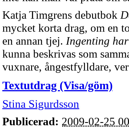
Katja Timgrens debutbok
D
mycket korta drag, om en ton
en annan tjej.
Ingenting har
kunna beskrivas som samma b
vuxnare, ångestfylldare, ver
Textutdrag (Visa/göm)
Stina Sigurdsson
Publicerad:
2009-02-25 00