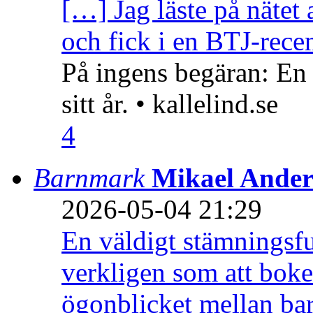
[…] Jag läste på nätet 
och fick i en BTJ-recen
På ingens begäran: En
sitt år. • kallelind.se
4
Barnmark
Mikael Ander
2026-05-04 21:29
En väldigt stämningsfu
verkligen som att boke
ögonblicket mellan ba