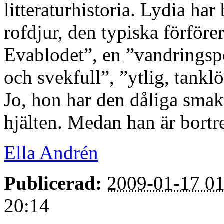
litteraturhistoria. Lydia har 
rofdjur, den typiska förföre
Evablodet”, en ”vandringsp
och svekfull”, ”ytlig, tank
Jo, hon har den dåliga sma
hjälten. Medan han är bortre
Ella Andrén
Publicerad:
2009-01-17 01
20:14