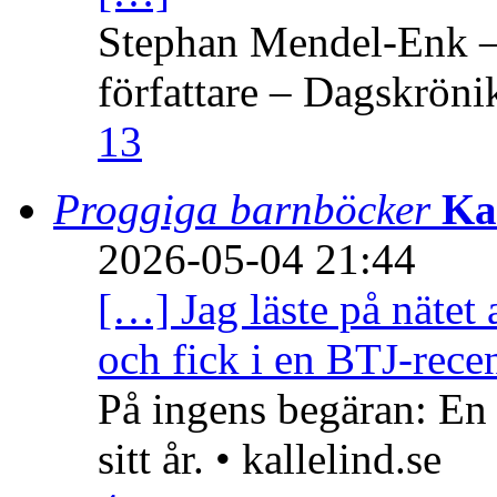
Stephan Mendel-Enk – 
författare – Dagskröni
13
Proggiga barnböcker
Ka
2026-05-04 21:44
[…] Jag läste på nätet 
och fick i en BTJ-recen
På ingens begäran: En
sitt år. • kallelind.se