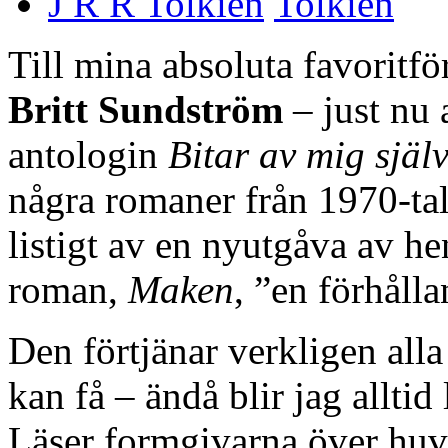
J R R Tolkien
Till mina absoluta favoritfö
Britt Sundström
– just nu
antologin
Bitar av mig själ
några romaner från 1970-tal
listigt av en nyutgåva av h
roman,
Maken
, ”en förhåll
Den förtjänar verkligen all
kan få – ändå blir jag alltid
Läser formgivarna över huv