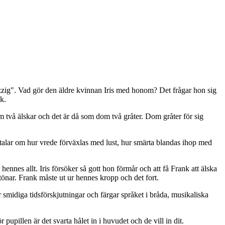
zzig". Vad gör den äldre kvinnan Iris med honom? Det frågar hon sig
k.
 två älskar och det är då som dom två gråter. Dom gråter för sig
 talar om hur vrede förväxlas med lust, hur smärta blandas ihop med
hennes allt. Iris försöker så gott hon förmår och att få Frank att älska
tönar. Frank måste ut ur hennes kropp och det fort.
 smidiga tidsförskjutningar och färgar språket i bråda, musikaliska
pillen är det svarta hålet in i huvudet och de vill in dit.