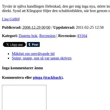
Tyvärr är själva handlingen förbrukad, den ger mig inga nya, större in
direkt. Synd att Klingspor följer den schablonbilden, när hon genom sitt
Lisa Gidlöf
Publicerad:
2008-12-29 00:00
/
Uppdaterad:
2011-02-25 12:58
Kategori:
Dagens bok
,
Recension
|
Recension:
#3164
Mäktigt om omvälvande tid
Snipp, snapp, sug så var sagan skriven
Inga kommentarer ännu
Kommentera eller
pinga (trackback)
.