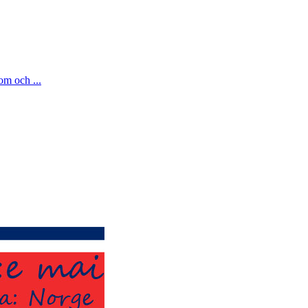
om och ...