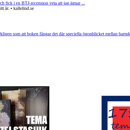
ch fick i en BTJ-recension veta att jag ägnar ...
 år. • kallelind.se
rkligen som att boken fångar det där speciella ögonblicket mellan barnd