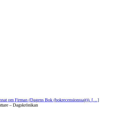
 annat om Firman (Dagens Bok (bokrecensionssajt)). […]
attare – Dagskrönikan