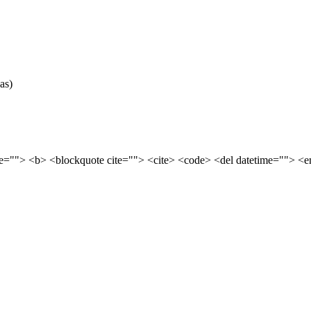
as)
tle=""> <b> <blockquote cite=""> <cite> <code> <del datetime=""> <e