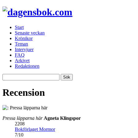
Start
Senaste veckan
Krönikor
Teman
Intervjuer
FAQ
Arkivet
Redaktionen
Recension
Pressa läpparna här
Agneta Klingspor
2208
Bokförlaget Mormor
7
/
10