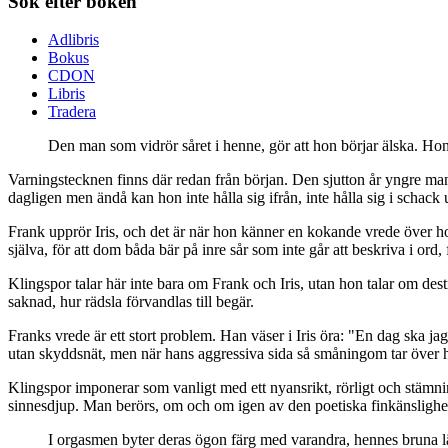
Sök efter boken
Adlibris
Bokus
CDON
Libris
Tradera
Den man som vidrör såret i henne, gör att hon börjar älska. Hon 
Varningstecknen finns där redan från början. Den sjutton år yngre m
dagligen men ändå kan hon inte hålla sig ifrån, inte hålla sig i scha
Frank upprör Iris, och det är när hon känner en kokande vrede över ho
själva, för att dom båda bär på inre sår som inte går att beskriva i ord,
Klingspor talar här inte bara om Frank och Iris, utan hon talar om d
saknad, hur rädsla förvandlas till begär.
Franks vrede är ett stort problem. Han väser i Iris öra: "En dag ska jag
utan skyddsnät, men när hans aggressiva sida så småningom tar över hel
Klingspor imponerar som vanligt med ett nyansrikt, rörligt och stämnin
sinnesdjup. Man berörs, om och om igen av den poetiska finkänslighe
I orgasmen byter deras ögon färg med varandra, hennes bruna läg