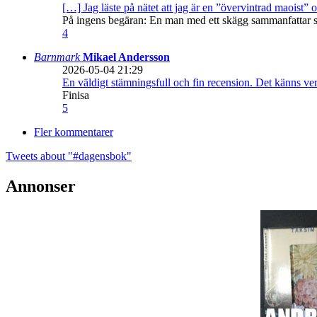
[…] Jag läste på nätet att jag är en ”övervintrad maoist” o
På ingens begäran: En man med ett skägg sammanfattar sitt
4
Barnmark
Mikael Andersson
2026-05-04 21:29
En väldigt stämningsfull och fin recension. Det känns ve
Finisa
5
Fler kommentarer
Tweets about "#dagensbok"
Annonser