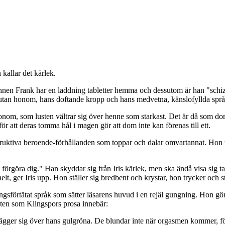
kallar det kärlek.
annen Frank har en laddning tabletter hemma och dessutom är han "schi
ck utan honom, hans doftande kropp och hans medvetna, känslofyllda språ
nom, som lusten vältrar sig över henne som starkast. Det är då som dom
 för att deras tomma hål i magen gör att dom inte kan förenas till ett.
estruktiva beroende-förhållanden som toppar och dalar omvartannat. Hon
 förgöra dig." Han skyddar sig från Iris kärlek, men ska ändå visa sig ta 
t, ger Iris upp. Hon ställer sig bredbent och krystar, hon trycker och s
gsförtätat språk som sätter läsarens huvud i en rejäl gungning. Hon gör
ten som Klingspors prosa innebär:
ger sig över hans gulgröna. De blundar inte när orgasmen kommer, för pu