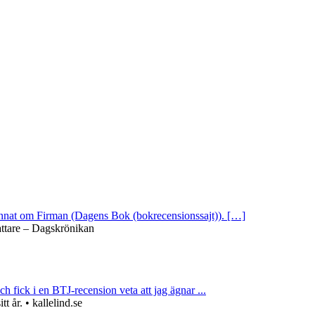
 annat om Firman (Dagens Bok (bokrecensionssajt)). […]
attare – Dagskrönikan
ch fick i en BTJ-recension veta att jag ägnar ...
 år. • kallelind.se