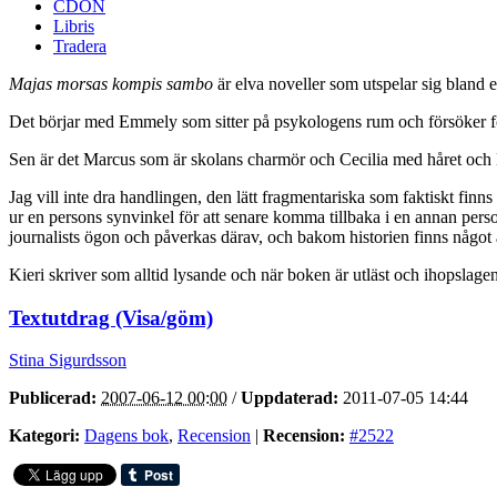
CDON
Libris
Tradera
Majas morsas kompis sambo
är elva noveller som utspelar sig bland 
Det börjar med Emmely som sitter på psykologens rum och försöker för
Sen är det Marcus som är skolans charmör och Cecilia med håret oc
Jag vill inte dra handlingen, den lätt fragmentariska som faktiskt finn
ur en persons synvinkel för att senare komma tillbaka i en annan person
journalists ögon och påverkas därav, och bakom historien finns något a
Kieri skriver som alltid lysande och när boken är utläst och ihopslagen 
Textutdrag (Visa/göm)
Stina Sigurdsson
Publicerad:
2007-06-12 00:00
/
Uppdaterad:
2011-07-05 14:44
Kategori:
Dagens bok
,
Recension
|
Recension:
#2522