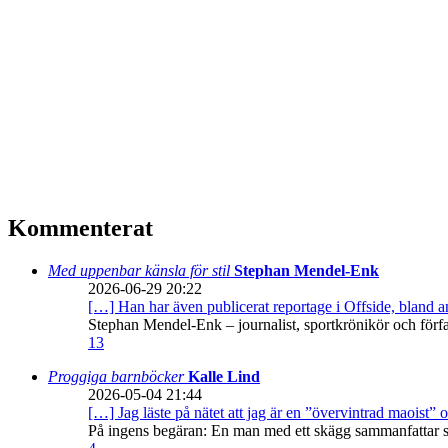
Kommenterat
Med uppenbar känsla för stil
Stephan Mendel-Enk
2026-06-29 20:22
[…] Han har även publicerat reportage i Offside, bland
Stephan Mendel-Enk – journalist, sportkrönikör och förf
13
Proggiga barnböcker
Kalle Lind
2026-05-04 21:44
[…] Jag läste på nätet att jag är en ”övervintrad maoist” o
På ingens begäran: En man med ett skägg sammanfattar sitt