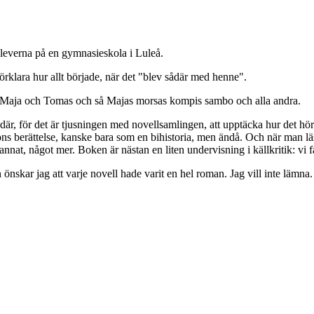
eleverna på en gymnasieskola i Luleå.
klara hur allt började, när det "blev sådär med henne".
h Maja och Tomas och så Majas morsas kompis sambo och alla andra.
s där, för det är tjusningen med novellsamlingen, att upptäcka hur det hör
s berättelse, kanske bara som en bihistoria, men ändå. Och när man läser 
nnat, något mer. Boken är nästan en liten undervisning i källkritik: vi 
önskar jag att varje novell hade varit en hel roman. Jag vill inte lämna.