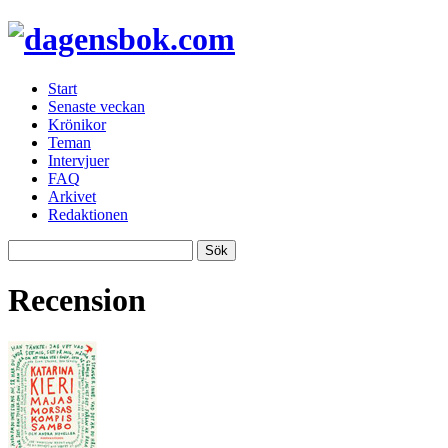
Start
Senaste veckan
Krönikor
Teman
Intervjuer
FAQ
Arkivet
Redaktionen
Recension