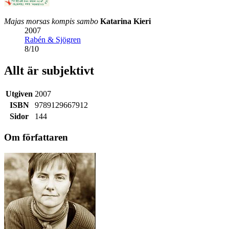
Majas morsas kompis sambo
Katarina Kieri
2007
Rabén & Sjögren
8
/
10
Allt är subjektivt
Utgiven
2007
ISBN
9789129667912
Sidor
144
Om författaren