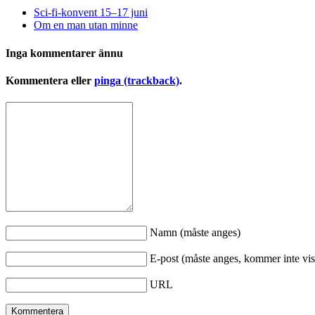
Sci-fi-konvent 15–17 juni
Om en man utan minne
Inga kommentarer ännu
Kommentera eller
pinga (trackback)
.
Namn (måste anges)
E-post (måste anges, kommer inte vis
URL