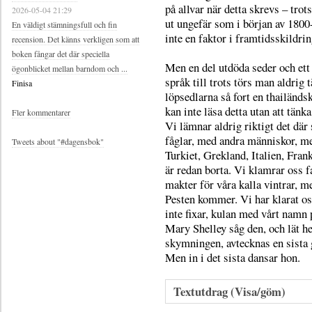
på allvar när detta skrevs – trots
2026-05-04 21:29
ut ungefär som i början av 1800-
En väldigt stämningsfull och fin
inte en faktor i framtidsskildri
recension. Det känns verkligen som att
boken fångar det där speciella
Men en del utdöda seder och ett
ögonblicket mellan barndom och ...
språk till trots törs man aldrig t
Finisa
löpsedlarna så fort en thailänds
kan inte läsa detta utan att tänk
Fler kommentarer
Vi lämnar aldrig riktigt det dä
fåglar, med andra människor, me
Tweets about "#dagensbok"
Turkiet, Grekland, Italien, Fra
är redan borta. Vi klamrar oss f
makter för våra kalla vintrar, m
Pesten kommer. Vi har klarat os
inte fixar, kulan med vårt namn
Mary Shelley såg den, och lät h
skymningen, avtecknas en sista 
Men in i det sista dansar hon.
Textutdrag (Visa/göm)