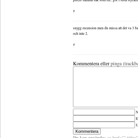
#
snygg recension men du missa att det va 3 b
och inte 2.
#
Kommentera eller
pinga (trackb
N
E
Du kan använda:
<a href="" title=