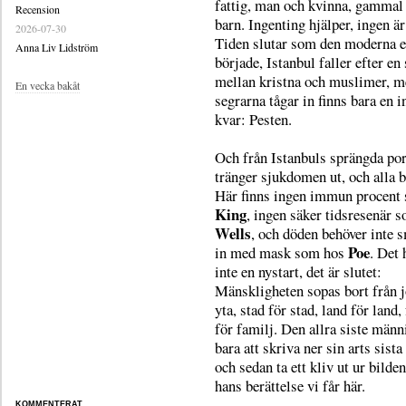
fattig, man och kvinna, gammal
Recension
barn. Ingenting hjälper, ingen 
2026-07-30
Tiden slutar som den moderna e
Anna Liv Lidström
började, Istanbul faller efter en 
mellan kristna och muslimer, m
En vecka bakåt
segrarna tågar in finns bara en 
kvar: Pesten.
Och från Istanbuls sprängda por
tränger sjukdomen ut, och alla b
Här finns ingen immun procent
King
, ingen säker tidsresenär 
Wells
, och döden behöver inte 
Poe
in med mask som hos
. Det 
inte en nystart, det är slutet:
Mänskligheten sopas bort från 
yta, stad för stad, land för land,
för familj. Den allra siste männ
bara att skriva ner sin arts sista
och sedan ta ett kliv ut ur bilden
hans berättelse vi får här.
KOMMENTERAT