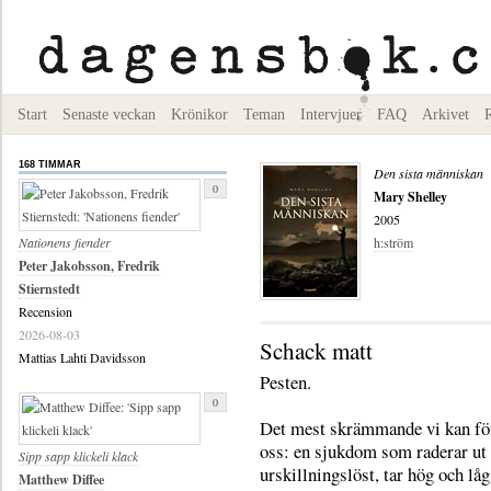
Start
Senaste veckan
Krönikor
Teman
Intervjuer
FAQ
Arkivet
168 TIMMAR
Den sista människan
0
Mary Shelley
2005
Nationens fiender
h:ström
Peter Jakobsson, Fredrik
Stiernstedt
Recension
2026-08-03
Schack matt
Mattias Lahti Davidsson
Pesten.
0
Det mest skrämmande vi kan för
oss: en sjukdom som raderar ut
Sipp sapp klickeli klack
urskillningslöst, tar hög och låg
Matthew Diffee