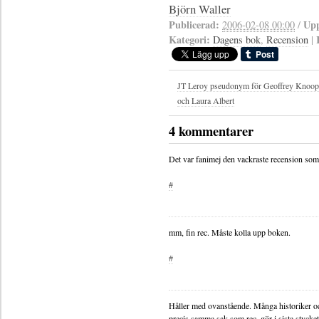
Björn Waller
Publicerad:
Upp
2006-02-08 00:00
/
Kategori:
Dagens bok
,
Recension
|
JT Leroy pseudonym för Geoffrey Knoop
och Laura Albert
4 kommentarer
Det var fanimej den vackraste recension som 
#
mm, fin rec. Måste kolla upp boken.
#
Håller med ovanstående. Många historiker 
precis samma sak som rec. gör i sista stycke