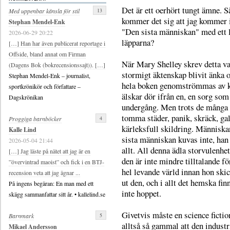
Det är ett oerhört tungt ämne. S
13
Med uppenbar känsla för stil
kommer det sig att jag kommer 
Stephan Mendel-Enk
"Den sista människan" med ett 
2026-06-29 20:22
läpparna?
[…] Han har även publicerat reportage i
Offside, bland annat om Firman
När Mary Shelley skrev detta va
(Dagens Bok (bokrecensionssajt)). […]
stormigt äktenskap blivit änka 
Stephan Mendel-Enk – journalist,
hela boken genomströmmas av kär
sportkrönikör och författare –
älskar dör ifrån en, en sorg som
Dagskrönikan
undergång. Men trots de många 
tomma städer, panik, skräck, ga
4
Proggiga barnböcker
kärleksfull skildring. Människa
Kalle Lind
sista människan kuvas inte, han f
2026-05-04 21:44
allt. All denna ädla storvulenhe
[…] Jag läste på nätet att jag är en
den är inte mindre tilltalande fö
”övervintrad maoist” och fick i en BTJ-
hel levande värld innan hon ski
recension veta att jag ägnar ...
ut den, och i allt det hemska fi
På ingens begäran: En man med ett
inte hoppet.
skägg sammanfattar sitt år. • kallelind.se
Givetvis måste en science ficti
5
Barnmark
alltså så gammal att den indust
Mikael Andersson