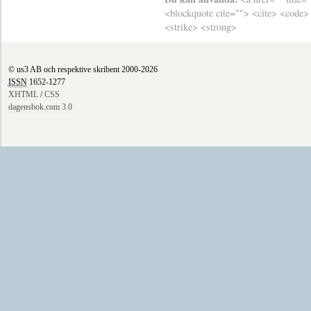
<blockquote cite=""> <cite> <code>
<strike> <strong>
© us3 AB och respektive skribent 2000-2026
ISSN
1652-1277
XHTML
/
CSS
dagensbok.com 3.0