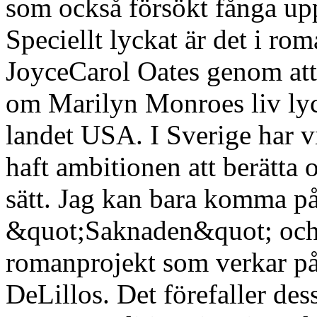
som också försökt fånga up
Speciellt lyckat är det i 
JoyceCarol Oates genom att 
om Marilyn Monroes liv ly
landet USA. I Sverige har v
haft ambitionen att berätta 
sätt. Jag kan bara komma p
&quot;Saknaden&quot; och
romanprojekt som verkar p
DeLillos. Det förefaller d