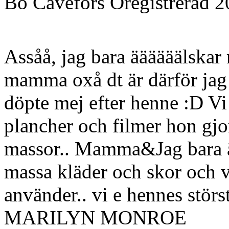
Bo Cavefors
Oregistrerad
2
Assåå, jag bara äääääälskar
mamma oxå dt är därför jag
döpte mej efter henne :D Vi
plancher och filmer hon gjo
massor.. Mamma&Jag bara ää
massa kläder och skor och 
använder.. vi e hennes stö
MARILYN MONROE