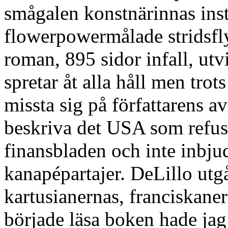
smågalen konstnärinnas ins
flowerpowermålade stridsfl
roman, 895 sidor infall, utv
spretar åt alla håll men trots
missta sig på författarens a
beskriva det USA som refuse
finansbladen och inte inbjud
kanapépartajer. DeLillo utgår
kartusianernas, franciskaner
började läsa boken hade jag 