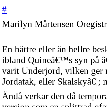
#
Marilyn Mårtensen
Oregist
En bättre eller än hellre be
ibland Quineâ€™s syn på 
varit Underjord, vilken ger
Jordatak, eller Skalskyâ€¦;
Ändå verkar den då tempora
version som en splittrad ofa