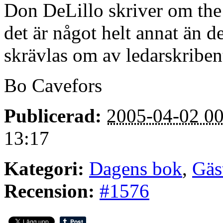
Don DeLillo skriver om the 
det är något helt annat än 
skrävlas om av ledarskriben
Bo Cavefors
Publicerad:
2005-04-02 00
13:17
Kategori:
Dagens bok
,
Gäs
Recension:
#1576