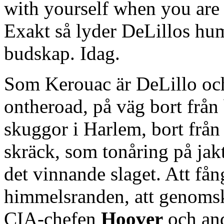
with yourself when you are
Exakt så lyder DeLillos hum
budskap. Idag.
Som Kerouac är DeLillo och 
ontheroad, på väg bort frå
skuggor i Harlem, bort från 
skräck, som tonåring på jakt 
det vinnande slaget. Att få
himmelsranden, att genom
CIA-chefen
Hoover
och and