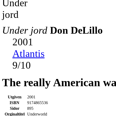
Under jord
Don DeLillo
2001
Atlantis
9
/
10
The really American way
Utgiven
2001
ISBN
9174865536
Sidor
895
Orginaltitel
Underworld