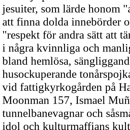
jesuiter, som lärde honom "
att finna dolda innebörder
"respekt för andra sätt att t
i några kvinnliga och manli
bland hemlösa, sängliggand
husockuperande tonårspojka
vid fattigkyrkogården på Ha
Moonman 157, Ismael Muño
tunnelbanevagnar och såsm
idol och kulturmaffians kul