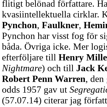
flitigt belönad författare. H
kvasiintellektuella cirklar
Pynchon
,
Faulkner
,
Hemi
Pynchon har visst fog för s
båda. Övriga icke. Mer logi
efterföljare till
Henry Mille
Nightmare
) och till
Jack K
Robert Penn Warren
, den
odds 1957 gav ut
Segregati
(57.07.14) citerar jag förfat