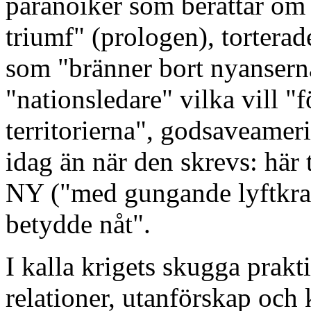
paranoiker som berättar om
triumf" (prologen), tortera
som "bränner bort nyanserna
"nationsledare" vilka vill "
territorierna", godsaveamer
idag än när den skrevs: här
NY ("med gungande lyftkra
betydde nåt".
I kalla krigets skugga prakt
relationer, utanförskap och 