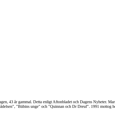
gen, 43 år gammal. Detta enligt Aftonbladet och Dagens Nyheter. Mar
ebådelsen", "Bübins unge" och "Quinnan och Dr Dreuf". 1991 mottog hon