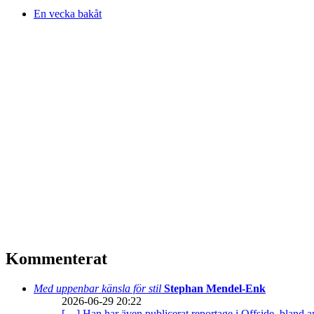
En vecka bakåt
Kommenterat
Med uppenbar känsla för stil
Stephan Mendel-Enk
2026-06-29 20:22
[…] Han har även publicerat reportage i Offside, bland