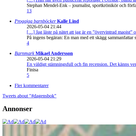
Stephan Mendel-Enk – journalist, sportkrönikör och förf
13
Proggiga barnböcker
Kalle Lind
2026-05-04 21:44
[…] Jag läste på nätet att jag är en ”övervintrad maoist” o
På ingens begäran: En man med ett skägg sammanfattar sitt
4
Barnmark
Mikael Andersson
2026-05-04 21:29
En väldigt stämningsfull och fin recension. Det känns ve
Finisa
5
Fler kommentarer
Tweets about "#dagensbok"
Annonser