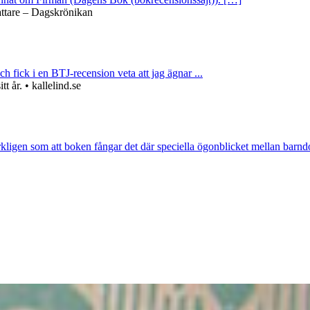
attare – Dagskrönikan
ch fick i en BTJ-recension veta att jag ägnar ...
 år. • kallelind.se
rkligen som att boken fångar det där speciella ögonblicket mellan barnd