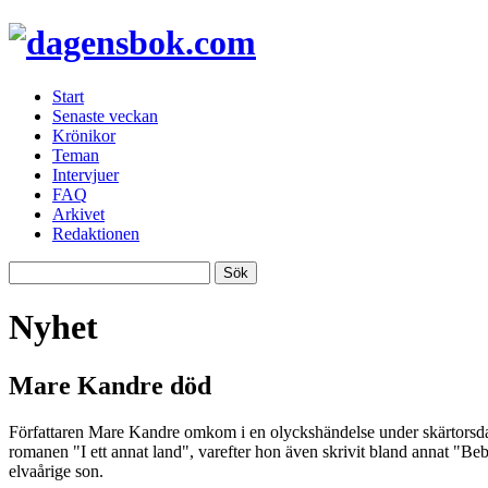
Start
Senaste veckan
Krönikor
Teman
Intervjuer
FAQ
Arkivet
Redaktionen
Nyhet
Mare Kandre död
Författaren Mare Kandre omkom i en olyckshändelse under skärtorsda
romanen "I ett annat land", varefter hon även skrivit bland annat "B
elvaårige son.