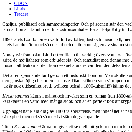
CDON
Libris
Tradera
Gasljus, publiksorl och sammetsdraperier. Och på scenen står den vackra
lämnar hon sin familj i det lilla ostronsamhället för att följa Kitty ti
1890-talets London är en värld full av löften, lust och music hall, me
talets London är ju också en stad och en tid som såg en av sina mest 
Nancy går från oskuldsfull ostronflicka till verklig överlevare, och ä
gripa de möjligheter som erbjuder sig. Och samtidigt med denna inre u
music hall-teatrarna, den homosexuella undre världen, den dekadenta 
Det är en spännande färd genom ett historiskt London. Man skulle kunna
den ganska löjliga historien i senaste Titanic-filmen som så uppenbart är
jag är nog otidsenligt pryd, tydligen också i 1800-talsmiljö) känns det
Kyssa sammet
känns i mångt och mycket som en roman från 1800-talet –
karaktärer i en värld med många sidor, och är en perfekt bok att krypa
Upplägget har klara drag av 1800-talsberättelse, men innehållet är natu
så explicit men också så massivt stämningsskapande.
Titeln
Kyssa sammet
är naturligtvis ett sexuellt uttryck, men man kan 
Känslan av både lyx, ombonad och värme, romantik eller kanske dekad