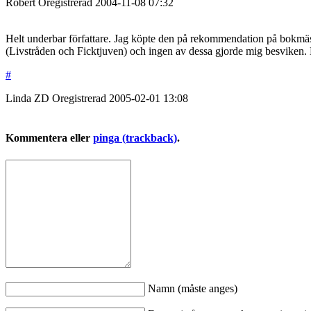
Robert
Oregistrerad
2004-11-08
07:32
Helt underbar författare. Jag köpte den på rekommendation på bokmässa
(Livstråden och Ficktjuven) och ingen av dessa gjorde mig besviken. 
#
Linda ZD
Oregistrerad
2005-02-01
13:08
Kommentera eller
pinga (trackback)
.
Namn (måste anges)