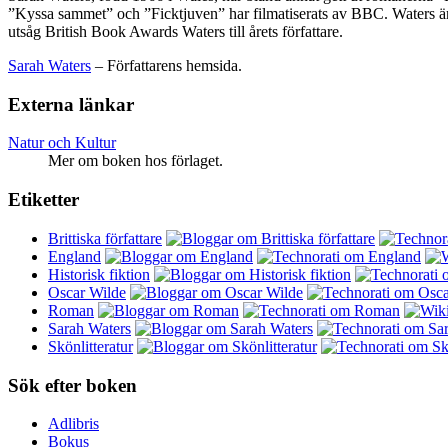
”Kyssa sammet” och ”Ficktjuven” har filmatiserats av BBC. Waters är d
utsåg British Book Awards Waters till årets författare.
Sarah Waters
– Författarens hemsida.
Externa länkar
Natur och Kultur
Mer om boken hos förlaget.
Etiketter
Brittiska författare
England
Historisk fiktion
Oscar Wilde
Roman
Sarah Waters
Skönlitteratur
Sök efter boken
Adlibris
Bokus