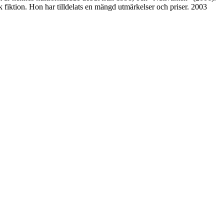
 fiktion. Hon har tilldelats en mängd utmärkelser och priser. 2003