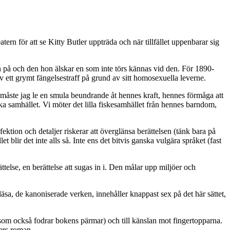
ern för att se Kitty Butler uppträda och när tillfället uppenbarar sig
mn på och den hon älskar en som inte törs kännas vid den. För 1890-
av ett grymt fängelsestraff på grund av sitt homosexuella leverne.
a måste jag le en smula beundrande åt hennes kraft, hennes förmåga att
a samhället. Vi möter det lilla fiskesamhället från hennes barndom,
ktion och detaljer riskerar att överglänsa berättelsen (tänk bara på
 blir det inte alls så. Inte ens det bitvis ganska vulgära språket (fast
else, en berättelse att sugas in i. Den målar upp miljöer och
läsa, de kanoniserade verken, innehåller knappast sex på det här sättet,
n (som också fodrar bokens pärmar) och till känslan mot fingertopparna.
ers roman.