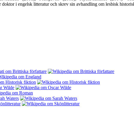
oktor i engelsk litteratur och skrev sin avhandling om lesbisk historisk