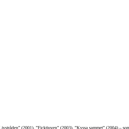
”Livstråden” (2001), ”Ficktjuven” (2003), ”Kyssa sammet” (2004) – som