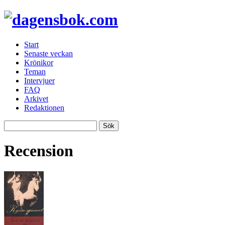
Start
Senaste veckan
Krönikor
Teman
Intervjuer
FAQ
Arkivet
Redaktionen
Recension