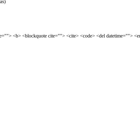
as)
tle=""> <b> <blockquote cite=""> <cite> <code> <del datetime=""> <e