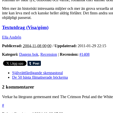
Men mer än historiskt intressanta miljöer och mer än grova sexuella u
inte kan leva med och kanske heller aldrig förlåter. Det finns andra s
ohjälpligt passerat.
Textutdrag (Visa/göm)
Ella Andrén
Publicerad:
2004-11-08 00:00
/
Uppdaterad:
2011-01-29 22:15
Kategori:
Dagens bok
,
Recension
|
Recension:
#1408
Självrättfärdigande skenpastoral
De 50 bästa filmatiserade böckerna
2 kommentarer
Verkar ha litegrann gemensamt med The Crimson Petal and the White. 
#