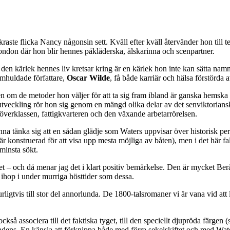
ste flicka Nancy någonsin sett. Kväll efter kväll återvänder hon till teat
ll London där hon blir hennes påkläderska, älskarinna och scenpartner.
n den kärlek hennes liv kretsar kring är en kärlek hon inte kan sätta na
omhuldade författare,
Oscar Wilde
, få både karriär och hälsa förstörda 
ven om de metoder hon väljer för att ta sig fram ibland är ganska hemsk
tveckling rör hon sig genom en mängd olika delar av det senviktoriansk
överklassen, fattigkvarteren och den växande arbetarrörelsen.
 tänka sig att en sådan glädje som Waters uppvisar över historisk perfe
 konstruerad för att visa upp mesta möjliga av båten), men i det här fallet
 minsta sökt.
 och då menar jag det i klart positiv bemärkelse. Den är mycket Berätt
 ihop i under murriga hösttider som dessa.
rligtvis till stor del annorlunda. De 1800-talsromaner vi är vana vid att 
också associera till det faktiska tyget, till den speciellt djupröda färge
ens. En känsla att förknippa både med förra sekelskiftet och med Wat