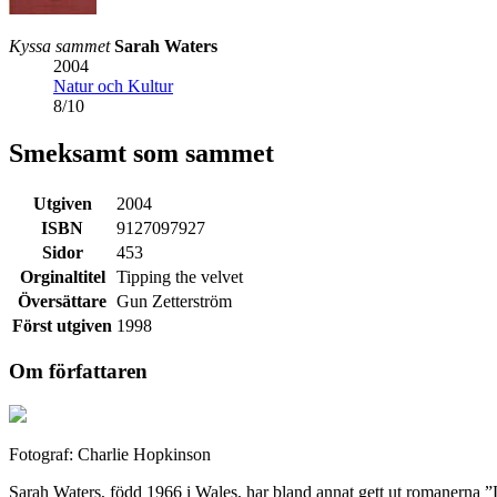
Kyssa sammet
Sarah Waters
2004
Natur och Kultur
8
/
10
Smeksamt som sammet
Utgiven
2004
ISBN
9127097927
Sidor
453
Orginaltitel
Tipping the velvet
Översättare
Gun Zetterström
Först utgiven
1998
Om författaren
Fotograf: Charlie Hopkinson
Sarah Waters, född 1966 i Wales, har bland annat gett ut romanerna 