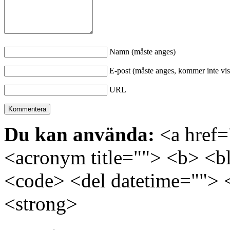
Namn (måste anges)
E-post (måste anges, kommer inte vis
URL
Du kan använda:
<a href="
<acronym title=""> <b> <bl
<code> <del datetime=""> 
<strong>