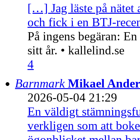
[…] Jag läste på nätet 
och fick i en BTJ-recen
På ingens begäran: En
sitt år. • kallelind.se
4
Barnmark
Mikael Ander
2026-05-04 21:29
En väldigt stämningsfu
verkligen som att boke
ögonblicket mellan ba