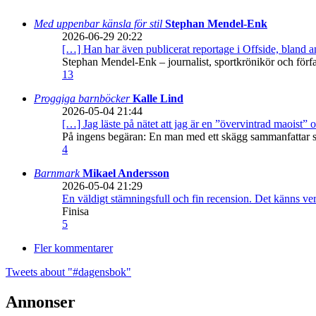
Med uppenbar känsla för stil
Stephan Mendel-Enk
2026-06-29 20:22
[…] Han har även publicerat reportage i Offside, bland
Stephan Mendel-Enk – journalist, sportkrönikör och förf
13
Proggiga barnböcker
Kalle Lind
2026-05-04 21:44
[…] Jag läste på nätet att jag är en ”övervintrad maoist” o
På ingens begäran: En man med ett skägg sammanfattar sitt
4
Barnmark
Mikael Andersson
2026-05-04 21:29
En väldigt stämningsfull och fin recension. Det känns ve
Finisa
5
Fler kommentarer
Tweets about "#dagensbok"
Annonser