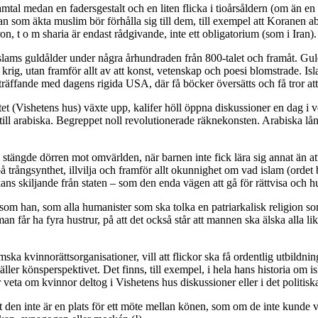
tal medan en fadersgestalt och en liten flicka i tioårsåldern (om än en ov
om äkta muslim bör förhålla sig till dem, till exempel att Koranen abso
ron, t o m sharia är endast rådgivande, inte ett obligatorium (som i Iran).
ams guldålder under några århundraden från 800-talet och framåt. Guldå
g, utan framför allt av att konst, vetenskap och poesi blomstrade. Islam
träffande med dagens rigida USA, där få böcker översätts och få tror at
itet (Vishetens hus) växte upp, kalifer höll öppna diskussioner en dag 
 till arabiska. Begreppet noll revolutionerade räknekonsten. Arabiska l
 stängde dörren mot omvärlden, när barnen inte fick lära sig annat än a
t på trångsynthet, illvilja och framför allt okunnighet om vad islam (ordet
rkans skiljande från staten – som den enda vägen att gå för rättvisa oc
m han, som alla humanister som ska tolka en patriarkalisk religion som d
man får ha fyra hustrur, på att det också står att mannen ska älska alla l
imska kvinnorättsorganisationer, vill att flickor ska få ordentlig utbil
 gäller könsperspektivet. Det finns, till exempel, i hela hans historia
er veta om kvinnor deltog i Vishetens hus diskussioner eller i det polit
t den inte är en plats för ett möte mellan könen, som om de inte kunde 