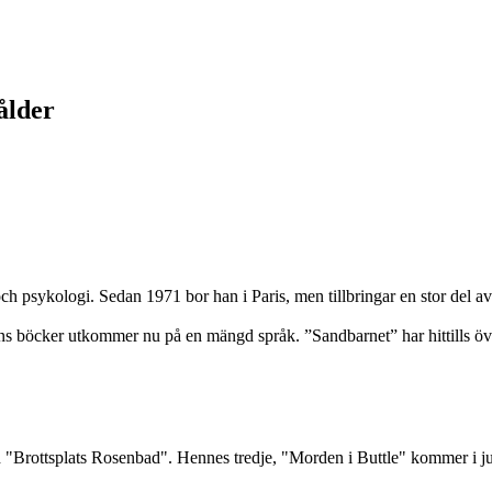
ålder
h psykologi. Sedan 1971 bor han i Paris, men tillbringar en stor del av 
ns böcker utkommer nu på en mängd språk. ”Sandbarnet” har hittills översa
ch "Brottsplats Rosenbad". Hennes tredje, "Morden i Buttle" kommer i j