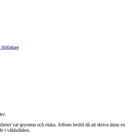
ter
.
slimer var grymma och elaka. Jelloun beslöt då att skriva ännu en
de i våldsdåden.