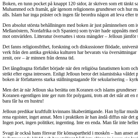
Boken, en tunn pocket på knappt 120 sidor, är skriven som ett tänkt sam
Muhammed och framåt, går igenom religionens grundteser och hur man s
alls. Islam har inga präster och ingen får beordra någon att leva efter t
Den absolut största behållningen med boken är just påminnelsen om isl
Mellanöstern, Nordafrika och Spanien) som tyvärr hade uppnåtts med kri
mot omvärlden. Litteratur översattes i stora mängder – Jelloun jämför 
Det fanns religionsfrihet, forskning och diskussioner flödade, univers
verk från den antika grekiska kulturen har bevarats via översättningar
zenit, osv – är minnen från denna tid.
Det långdragna förfallet började när den religiösa fanatismen kom och
strikt efter egna intressen. Enligt Jelloun beror det islamistiska vålde
boken är författarens starka ställningstagande för sekularisering – ky
Men det är när Jelloun ska berätta om Koranen och islams grundteser so
Koranen egentligen inte ger rum för polygami, trots att det står att en 
bara får ha en hustru!
Jelloun predikar kraftfullt kvinnans likaberättigande. Han hyllar musl
rena egoister, inget annat. Men i praktiken är han ändå diffus när det
Ingen poet, ingen politiker, ingenting. Inte en enda. Man får inte hell
Svagt är också hans försvar för könsapartheid i moskén – han anser at