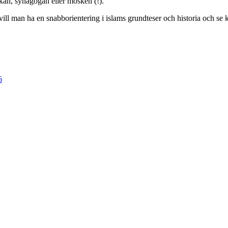
rkan, synagogan eller moskén (!).
n vill man ha en snabborientering i islams grundteser och historia och s
6