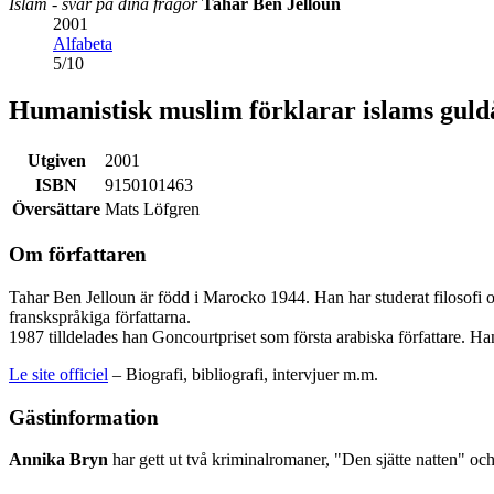
Islam - svar på dina frågor
Tahar Ben Jelloun
2001
Alfabeta
5
/
10
Humanistisk muslim förklarar islams guld
Utgiven
2001
ISBN
9150101463
Översättare
Mats Löfgren
Om författaren
Tahar Ben Jelloun är född i Marocko 1944. Han har studerat filosofi oc
franskspråkiga författarna.
1987 tilldelades han Goncourtpriset som första arabiska författare. Ha
Le site officiel
– Biografi, bibliografi, intervjuer m.m.
Gästinformation
Annika Bryn
har gett ut två kriminalromaner, "Den sjätte natten" o