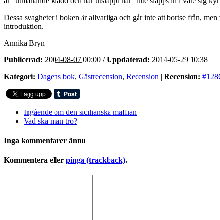
är ”utmanande klädd och har utsläppt hår” inte släpps in i vare sig ky
Dessa svagheter i boken är allvarliga och går inte att bortse från, me
introduktion.
Annika Bryn
Publicerad:
2004-08-07 00:00
/
Uppdaterad:
2014-05-29 10:38
Kategori:
Dagens bok
,
Gästrecension
,
Recension
|
Recension:
#128
Ingående om den sicilianska maffian
Vad ska man tro?
Inga kommentarer ännu
Kommentera eller
pinga (trackback)
.