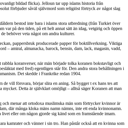
anligt bildad flicka). Jelloun tar upp islams historia från
lut förbjuder såväl självmord som religiöst förtryck av något slag
ldern bestod inte bara i islams stora utbredning (från Turkiet över
 var på den tiden, på ett helt annat sätt än idag, vetgirig och öppen
t de behöver veta något om andra kulturer.
i veckan, pappersbruk producerade papper för boktillverkning. Viktiga
ånord – amiral, almanacka, barock, bensin, dam, lack, magasin, vadd,
tt rabbla koranverser, när män började tolka koranen bokstavligt och
 besläktat med fred) egentligen står för. Den andra stora behållningen i
h humanism. Det skedde i Frankrike redan 1904.
e vill försvara, börjar slira en aning. Så bygger t ex hans tes att
ika mycket. Detta är självklart omöjligt – alltså säger Koranen att man
dning och menar att ortodoxa muslimska män som förtrycker kvinnor är
 om islam, där många kloka mäns namn nämns, inte ett enda kvinnonamn.
iska livet eller om någon gjorde sig känd som en framstående imam.
vara kamrater och vänner i sin tro. Han påstår också att en kvinna som