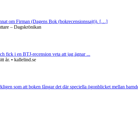
 annat om Firman (Dagens Bok (bokrecensionssajt)). […]
attare – Dagskrönikan
ch fick i en BTJ-recension veta att jag ägnar ...
 år. • kallelind.se
rkligen som att boken fångar det där speciella ögonblicket mellan barnd