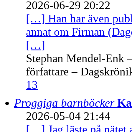
2026-06-29 20:22
[…] Han har även publi
annat om Firman (Dage
[…]
Stephan Mendel-Enk – 
författare – Dagskröni
13
Proggiga barnböcker
Ka
2026-05-04 21:44
[…] Jag läste på nätet 