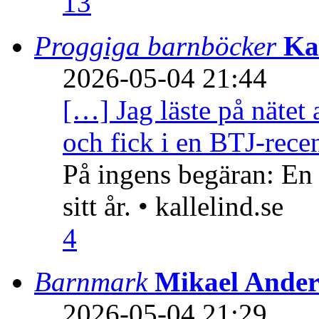
13
Proggiga barnböcker
Ka
2026-05-04 21:44
[…] Jag läste på nätet 
och fick i en BTJ-recen
På ingens begäran: En
sitt år. • kallelind.se
4
Barnmark
Mikael Ander
2026-05-04 21:29