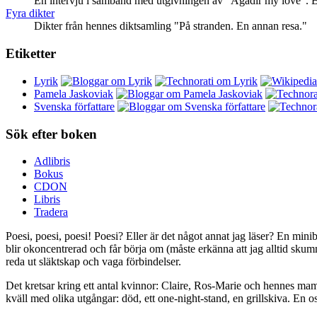
En intervju i samband med utgivningen av "Agadir my love". B
Fyra dikter
Dikter från hennes diktsamling "På stranden. En annan resa."
Etiketter
Lyrik
Pamela Jaskoviak
Svenska författare
Sök efter boken
Adlibris
Bokus
CDON
Libris
Tradera
Poesi, poesi, poesi! Poesi? Eller är det något annat jag läser? En mini
blir okoncentrerad och får börja om (måste erkänna att jag alltid skum
reda ut släktskap och vaga förbindelser.
Det kretsar kring ett antal kvinnor: Claire, Ros-Marie och hennes ma
kväll med olika utgångar: död, ett one-night-stand, en grillskiva. En 