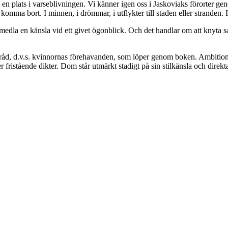
 en plats i varseblivningen. Vi känner igen oss i Jaskoviaks förorter gen
komma bort. I minnen, i drömmar, i utflykter till staden eller stranden.
förmedla en känsla vid ett givet ögonblick. Och det handlar om att knyta
tråd, d.v.s. kvinnornas förehavanden, som löper genom boken. Ambitionen 
fristående dikter. Dom står utmärkt stadigt på sin stilkänsla och direkta