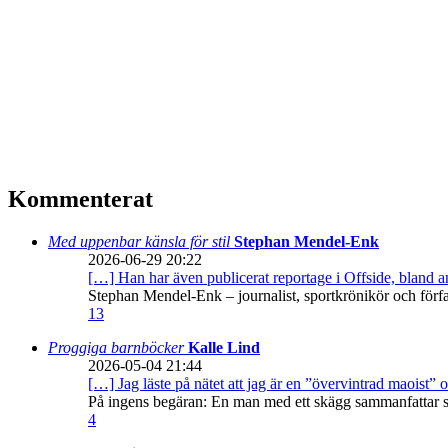
Kommenterat
Med uppenbar känsla för stil
Stephan Mendel-Enk
2026-06-29 20:22
[…] Han har även publicerat reportage i Offside, bland
Stephan Mendel-Enk – journalist, sportkrönikör och förf
13
Proggiga barnböcker
Kalle Lind
2026-05-04 21:44
[…] Jag läste på nätet att jag är en ”övervintrad maoist” o
På ingens begäran: En man med ett skägg sammanfattar sitt
4