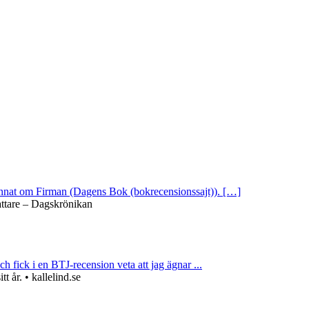
 annat om Firman (Dagens Bok (bokrecensionssajt)). […]
attare – Dagskrönikan
ch fick i en BTJ-recension veta att jag ägnar ...
 år. • kallelind.se