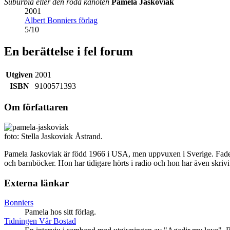
Suburbia eller den röda kanoten
Pamela Jaskoviak
2001
Albert Bonniers förlag
5
/
10
En berättelse i fel forum
Utgiven
2001
ISBN
9100571393
Om författaren
foto: Stella Jaskoviak Åstrand.
Pamela Jaskoviak är född 1966 i USA, men uppvuxen i Sverige. Fad
och barnböcker. Hon har tidigare hörts i radio och hon har även skrivi
Externa länkar
Bonniers
Pamela hos sitt förlag.
Tidningen Vår Bostad