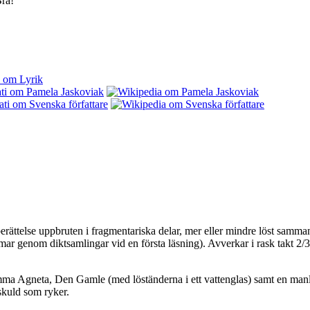
ra!
berättelse uppbruten i fragmentariska delar, mer eller mindre löst samman
mar genom diktsamlingar vid en första läsning). Avverkar i rask takt 2/
mma Agneta, Den Gamle (med löständerna i ett vattenglas) samt en manlig
oskuld som ryker.