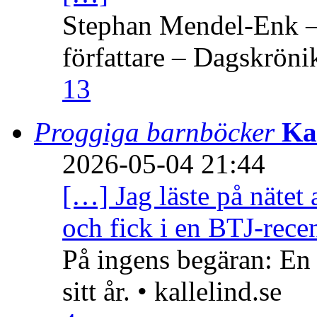
Stephan Mendel-Enk – 
författare – Dagskröni
13
Proggiga barnböcker
Ka
2026-05-04 21:44
[…] Jag läste på nätet 
och fick i en BTJ-recen
På ingens begäran: En
sitt år. • kallelind.se