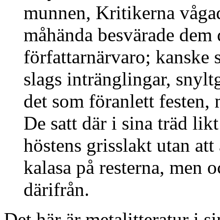
munnen, Kritikerna vågade
måhända besvärade dem 
författarnärvaro; kanske 
slags intränglingar, snylt
det som föranlett festen,
De satt där i sina träd li
höstens grisslakt utan att
kalasa på resterna, men oc
därifrån.
Det här är metalitteratur i s