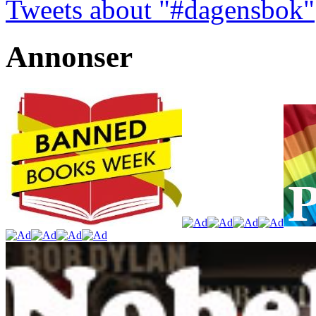
Tweets about "#dagensbok"
Annonser