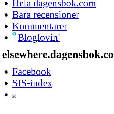
ISSN
1652-1277
XHTML
/
CSS
dagensbok.com 3.0
Prenumerera (RSS)
Hela dagensbok.com
Bara recensioner
Kommentarer
Bloglovin'