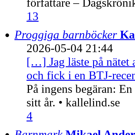
författare – Dagskröni
13
Proggiga barnböcker
Ka
2026-05-04 21:44
[…] Jag läste på nätet 
och fick i en BTJ-recen
På ingens begäran: En
sitt år. • kallelind.se
4
Barnmark
Mikael Ander