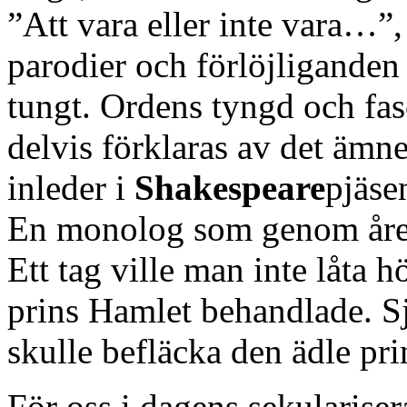
”Att vara eller inte vara…”,
parodier och förlöjliganden
tungt. Ordens tyngd och fasc
delvis förklaras av det ämn
inleder i
Shakespeare
pjäse
En monolog som genom åren 
Ett tag ville man inte låta 
prins Hamlet behandlade. S
skulle befläcka den ädle pri
För oss i dagens sekularise