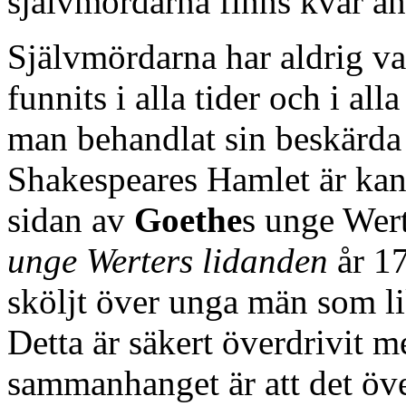
självmördarna finns kvar än
Självmördarna har aldrig va
funnits i alla tider och i all
man behandlat sin beskärda
Shakespeares Hamlet är kan
sidan av
Goethe
s unge Wert
unge Werters lidanden
år 17
sköljt över unga män som lik
Detta är säkert överdrivit me
sammanhanget är att det öve