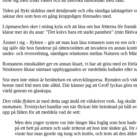
förse sig med friskt vatten och att undvika närkontakt med män.
Tiden på flykt skildras med detaljerade och ofta sinnliga iakttagelser
saknar den som hon en gång kroppsligen förenades med.
Löpmarschen sker i sträng kyla och att läsa om hur fötterna för framåt
klarar mer än du anar: ”Det krävs bara ett starkt pannben” (min fiktiva 
Ämnet i sig – flykten – gör att man kan läsa romanen som en ren och
sig själv där hon funderar på rätten/orätten att invadera en annan kon
under- och överordning, nämligen relationen mellan Naturen och Mä
Romanens musikalitet ger en annan läsart, vi har att göra med en förfa
Strukturen liknar närmast uppbyggnaden av medeltida ballader eller n
Sist men inte minst är berättelsen en utvecklingsresa. Rymden och vidde
henne med frid men inte alltid. Där känner jag att Groff lyckas göra m
värld genom en glaskupa.
Den vilda flykten
är med detta sagt ändå ett välskrivet verk. Jag skulle
motsatsen. Textstycket handlar om när flickan blir betraktad på håll av
upp på fälten för att meddela vad de sett:
Men den yngre systern var inte längre lika foglig som hon hade v
på ett bett på armen och sade irriterat att hon inte tänkte gå, f
visste hur man gjorde sig tung och lealös, och trots att den äldr