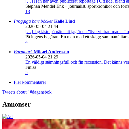
[…] Han har även publicerat reportage i Offside, bland
Stephan Mendel-Enk – journalist, sportkrönikör och förf
13
Proggiga barnböcker
Kalle Lind
2026-05-04 21:44
[…] Jag läste på nätet att jag är en ”övervintrad maoist” o
På ingens begäran: En man med ett skägg sammanfattar sitt
4
Barnmark
Mikael Andersson
2026-05-04 21:29
En väldigt stämningsfull och fin recension. Det känns ve
Finisa
5
Fler kommentarer
Tweets about "#dagensbok"
Annonser