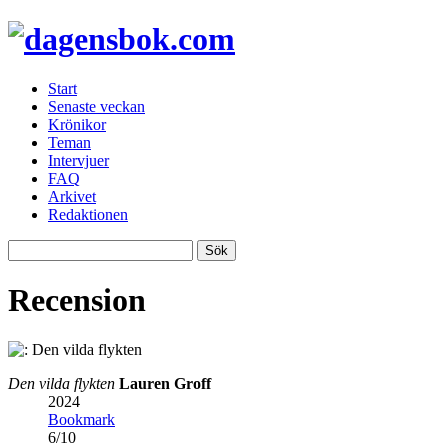
Start
Senaste veckan
Krönikor
Teman
Intervjuer
FAQ
Arkivet
Redaktionen
Recension
Den vilda flykten
Lauren Groff
2024
Bookmark
6
/
10