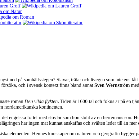
st ned på samhällsstegen? Slavar, trälar och livegna som inte ens fått e
att försöka, och i svensk kontext finns bland annat
Sven Wernström
med 
enaste roman
Den vilda flykten
. Tiden är 1600-tal och fokus är på en tjä
 den nordamerikanska kontinenten.
rån det engelska fortet med stövlar som hon stulit av en herremans son. 
ägringen har ingen mat kunnat anskaffas och svälten leder till än mer 
ska elementen. Hennes kunskaper om naturen och geografin bygger på mu