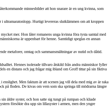
ig i återkommande minnesbilder att hon snarare är en ung kvinna, som
tar i ultramaratonlopp. Hurtigt levereras slutklämmen om att kroppen
ör mycket mer. Hon låter romanens unga kvinna föra tysta samtal med
ska människorna är uppenbart för henne. Samtidigt speglas en annan
 slående metaforer, omtag och sammansmältningar av nutid och dåtid.
salltet. Hennes isolerade tillvaro åtskild från andra människor fyller
ls en distans och jag frågar mig ibland om Groff tittar på sin fiktiva
g i enslighet. Men faktum är att scenen jag vill dela med mig av är raka
 stock på floden. De kivas om vem som ska springa till mödrarna längre
 sin äldre syster, och hon satte sig tungt på rumpan och kliade
systern försökte dra upp sin lillasyster i armen, men den yngre