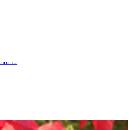
om och ...