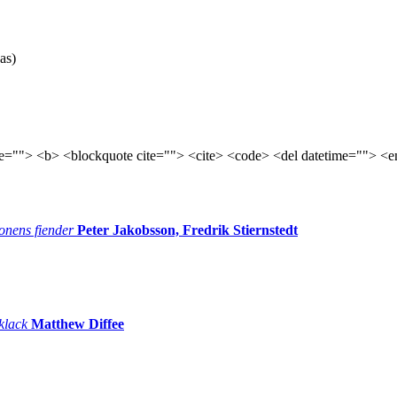
as)
tle=""> <b> <blockquote cite=""> <cite> <code> <del datetime=""> <e
onens fiender
Peter Jakobsson, Fredrik Stiernstedt
 klack
Matthew Diffee