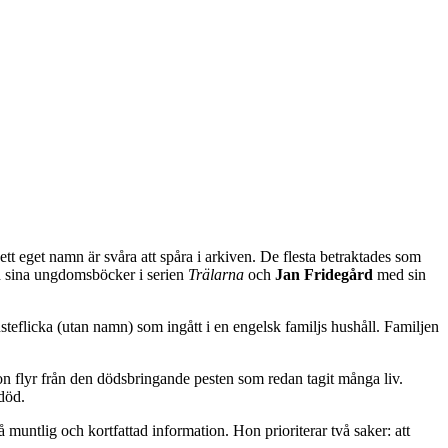
tt eget namn är svåra att spåra i arkiven. De flesta betraktades som
sina ungdomsböcker i serien
Trälarna
och
Jan Fridegård
med sin
nsteflicka (utan namn) som ingått i en engelsk familjs hushåll. Familjen
Hon flyr från den dödsbringande pesten som redan tagit många liv.
död.
ntlig och kortfattad information. Hon prioriterar två saker: att