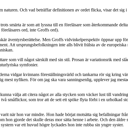
 om naturen. Och vad beträffar definitionen av ordet flicka, visar det s
 trots smärta är som att lyssna till en föreläsare som återkommande del
föreläsares ord, inte Groffs ord).
 skär äventyrsberättelse. Men Groffs vidvinkelperspektiv öppnar upp f
tinent. Att ursprungsbefolkningen inte alls blivit frälsta av de europei
nniskan.
ttare som vill något särskilt med sin stil. Prosan är variationsrik med
aturlyriska symfonier.
rna vidgar kvinnans föreställningsvärld och tankarna rör sig kring värld
ig mest nyfiken. För om jag ska vara sanningsenlig, upplever jag mestade
 kunna välja att citera något av alla stycken som väcker lust till vandrin
 två småflickor, som tror att de sett ett spöke flyta förbi i en urholkad
arit när hon var mindre. Hon hade börjat motsätta sig befallningar från
ör om hon gjorde det skulle deras mor sätta henne i arbete. Och den äldre 
e systern var ett huvud högre lyckades hon inte rubba sin yngre syster.