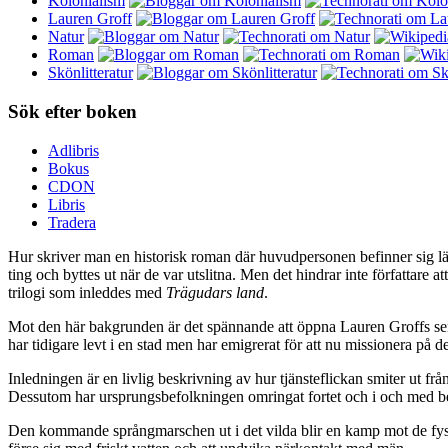
Kolonialism
Lauren Groff
Natur
Roman
Skönlitteratur
Sök efter boken
Adlibris
Bokus
CDON
Libris
Tradera
Hur skriver man en historisk roman där huvudpersonen befinner sig läng
ting och byttes ut när de var utslitna. Men det hindrar inte författare 
trilogi som inleddes med
Trägudars land
.
Mot den här bakgrunden är det spännande att öppna Lauren Groffs s
har tidigare levt i en stad men har emigrerat för att nu missionera på
Inledningen är en livlig beskrivning av hur tjänsteflickan smiter ut f
Dessutom har ursprungsbefolkningen omringat fortet och i och med bel
Den kommande språngmarschen ut i det vilda blir en kamp mot de fysi