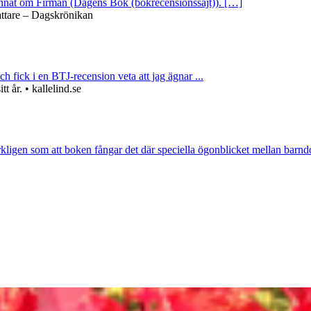
 annat om Firman (Dagens Bok (bokrecensionssajt)). […]
attare – Dagskrönikan
ch fick i en BTJ-recension veta att jag ägnar ...
 år. • kallelind.se
rkligen som att boken fångar det där speciella ögonblicket mellan barnd