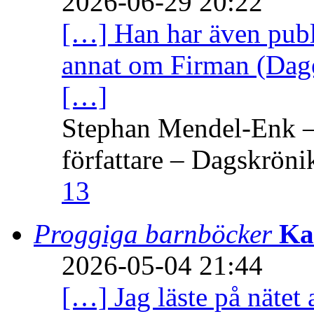
2026-06-29 20:22
[…] Han har även publi
annat om Firman (Dage
[…]
Stephan Mendel-Enk – 
författare – Dagskröni
13
Proggiga barnböcker
Ka
2026-05-04 21:44
[…] Jag läste på nätet 