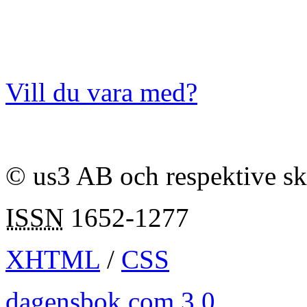
Vill du vara med?
© us3 AB och respektive s
ISSN
1652-1277
XHTML
/
CSS
dagensbok.com 3.0