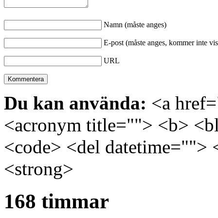
Namn (måste anges)
E-post (måste anges, kommer inte vis
URL
Du kan använda:
<a href="
<acronym title=""> <b> <bl
<code> <del datetime=""> 
<strong>
168 timmar