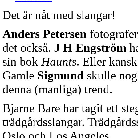
Det är nåt med slangar!
Anders Petersen
fotografer
det också.
J H Engström
ha
sin bok
Haunts
. Eller kans
Gamle
Sigmund
skulle nog 
denna (manliga) trend.
Bjarne Bare har tagit ett ste
trädgårdsslangar. Trädgårds
Oslo och Los Angeles.