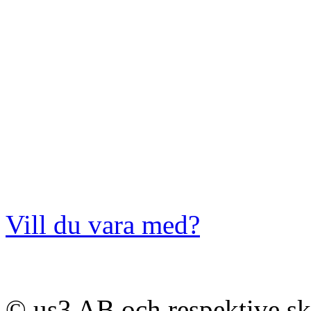
Vill du vara med?
© us3 AB och respektive s