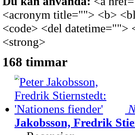
Du kan använda:
<a href="
<acronym title=""> <b> <bl
<code> <del datetime=""> 
<strong>
168 timmar
N
Jakobsson, Fredrik Stie