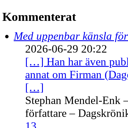
Kommenterat
Med uppenbar känsla för
2026-06-29 20:22
[…] Han har även publi
annat om Firman (Dage
[…]
Stephan Mendel-Enk – 
författare – Dagskröni
13