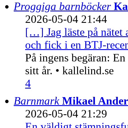
Proggiga barnböcker
Ka
2026-05-04 21:44
[…] Jag läste på nätet 
och fick i en BTJ-recen
På ingens begäran: En
sitt år. • kallelind.se
4
Barnmark
Mikael Ander
2026-05-04 21:29
En väldigt stämningsfu