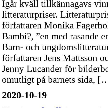
Igår kväll tillkännagavs vi
litteraturpriser. Litteraturp
författaren Monika Fagerh
Bambi?, ”en med rasande ene
Barn- och ungdomslitteraturp
författaren Jens Mattsson oc
Jenny Lucander för bilderbo
omutligt på barnets sida, [
2020-10-19